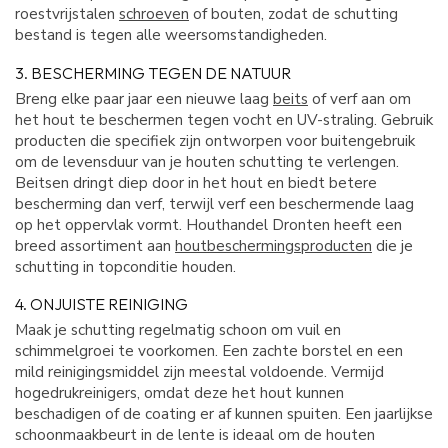
roestvrijstalen
schroeven
of bouten, zodat de schutting
bestand is tegen alle weersomstandigheden.
3. BESCHERMING TEGEN DE NATUUR
Breng elke paar jaar een nieuwe laag
beits
of verf aan om
het hout te beschermen tegen vocht en UV-straling. Gebruik
producten die specifiek zijn ontworpen voor buitengebruik
om de levensduur van je houten schutting te verlengen.
Beitsen dringt diep door in het hout en biedt betere
bescherming dan verf, terwijl verf een beschermende laag
op het oppervlak vormt. Houthandel Dronten heeft een
breed assortiment aan
houtbeschermingsproducten
die je
schutting in topconditie houden.
4. ONJUISTE REINIGING
Maak je schutting regelmatig schoon om vuil en
schimmelgroei te voorkomen. Een zachte borstel en een
mild reinigingsmiddel zijn meestal voldoende. Vermijd
hogedrukreinigers, omdat deze het hout kunnen
beschadigen of de coating er af kunnen spuiten. Een jaarlijkse
schoonmaakbeurt in de lente is ideaal om de houten