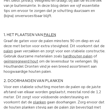
Het biedt privacy, veiligheid en draagt bij aan de esthetiek
van je buitenruimte. In deze blog delen we vijf essentiële
tips om ervoor te zorgen dat je schutting duurzaam en
(bijna) onverwoestbaar blijft.
1. HET PLAATSEN VAN
PALEN
Graaf de gaten voor de palen minstens 90 cm diep en vul
deze met beton voor extra stevigheid. Dit voorkomt dat de
palen
gaan verzakken en zorgt voor een stabiele constructie.
Gebruik duurzame materialen zoals
hardhouten palen
of
geïmpregneerd hout
om de levensduur te verlengen. Bij
Houthandel Dronten vind je een breed assortiment aan
hoogwaardige houten palen.
2. DOORHANGEN VAN PLANKEN
Voor een stabiele schutting moeten de palen op de juiste
afstand van elkaar worden geplaatst, meestal rond de 1,2
meter. Dit zorgt voor voldoende ondersteuning en
voorkomt dat de
planken
gaan doorhangen. Zorg ervoor dat
de houten planken stevig aan de palen zijn bevestigd met