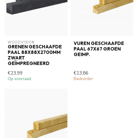
WOODVISION
VUREN GESCHAAFDE
GRENEN GESCHAAFDE
PAAL 67X67 GROEN
PAAL 88X88X2700MM
GEIMP.
ZWART
GEÏMPREGNEERD
€23,99
€13,86
Op voorraad
Backorder