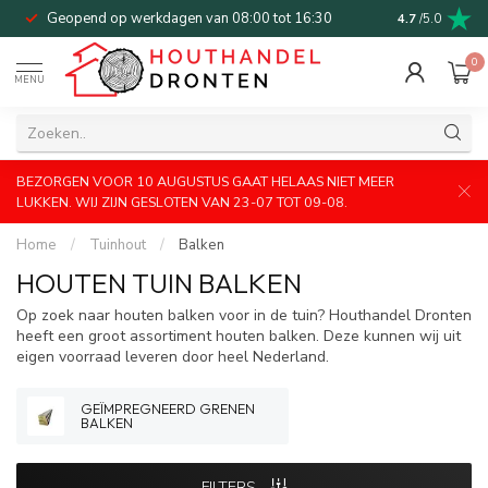
Geopend op werkdagen van 08:00 tot 16:30
Bel of mail v
4.7
/5.0
0
MENU
BEZORGEN VOOR 10 AUGUSTUS GAAT HELAAS NIET MEER
LUKKEN. WIJ ZIJN GESLOTEN VAN 23-07 TOT 09-08.
Home
/
Tuinhout
/
Balken
HOUTEN TUIN BALKEN
Op zoek naar houten balken voor in de tuin? Houthandel Dronten
heeft een groot assortiment houten balken. Deze kunnen wij uit
eigen voorraad leveren door heel Nederland.
GEÏMPREGNEERD GRENEN
BALKEN
FILTERS