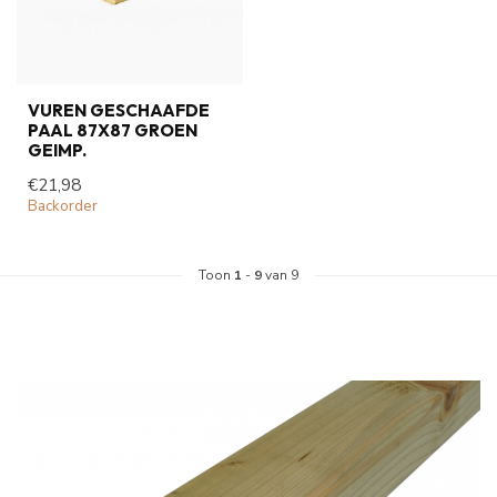
VUREN GESCHAAFDE
PAAL 87X87 GROEN
GEIMP.
€21,98
Backorder
Toon
1
-
9
van 9