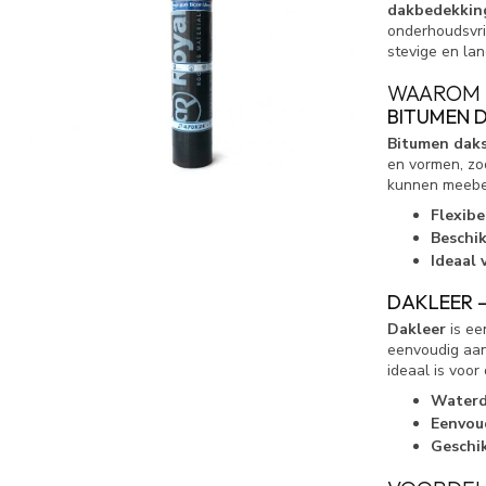
dakbedekkin
onderhoudsvri
stevige en lan
WAAROM 
BITUMEN D
Bitumen daks
en vormen, zod
kunnen meebew
Flexib
Beschik
Ideaal 
DAKLEER 
Dakleer
is ee
eenvoudig aan
ideaal is voo
Waterd
Eenvoud
Geschik