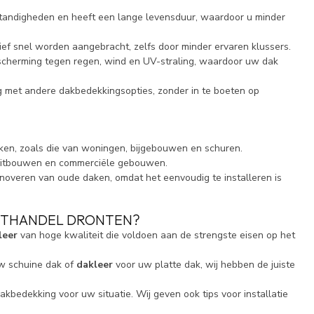
tandigheden en heeft een lange levensduur, waardoor u minder
ief snel worden aangebracht, zelfs door minder ervaren klussers.
escherming tegen regen, wind en UV-straling, waardoor uw dak
ing met andere dakbedekkingsopties, zonder in te boeten op
aken, zoals die van woningen, bijgebouwen en schuren.
, uitbouwen en commerciële gebouwen.
enoveren van oude daken, omdat het eenvoudig te installeren is
OUTHANDEL DRONTEN?
leer
van hoge kwaliteit die voldoen aan de strengste eisen op het
w schuine dak of
dakleer
voor uw platte dak, wij hebben de juiste
dakbedekking voor uw situatie. Wij geven ook tips voor installatie