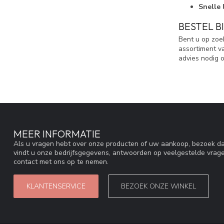
Snelle 
BESTEL B
Bent u op zoe
assortiment v
advies nodig o
MEER INFORMATIE
Als u vragen hebt over onze producten of uw aankoop, bezoek da
vindt u onze bedrijfsgegevens, antwoorden op veelgestelde vrag
contact met ons op te nemen.
KLANTENSERVICE
BEZOEK ONZE WINKEL