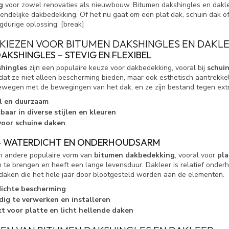
g
voor zowel renovaties als nieuwbouw. Bitumen dakshingles en dakle
endelijke dakbedekking. Of het nu gaat om een plat dak, schuin dak of
gdurige oplossing. [break]
KIEZEN VOOR BITUMEN DAKSHINGLES EN DAKL
AKSHINGLES – STEVIG EN FLEXIBEL
hingles
zijn een populaire keuze voor dakbedekking, vooral bij
schui
at ze niet alleen bescherming bieden, maar ook esthetisch aantrekkeli
egen met de bewegingen van het dak, en ze zijn bestand tegen ext
el en duurzaam
baar in diverse stijlen en kleuren
voor schuine daken
– WATERDICHT EN ONDERHOUDSARM
n andere populaire vorm van
bitumen dakbedekking
, vooral voor
pla
 te brengen en heeft een lange levensduur. Dakleer is relatief onde
r daken die het hele jaar door blootgesteld worden aan de elementen.
ichte bescherming
ig te verwerken en installeren
t voor platte en licht hellende daken