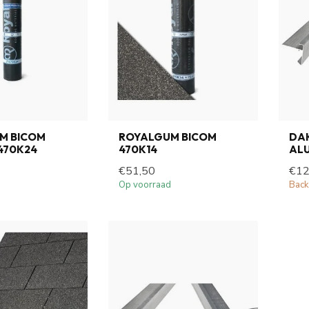
M BICOM
ROYALGUM BICOM
DA
470K24
470K14
AL
€51,50
€12
Op voorraad
Back