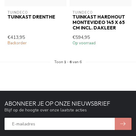
TUINDECO 
TUINDECO 
TUINKAST DRENTHE
TUINKAST HARDHOUT
MONTEVIDEO 145 X 65
CM INCL. DAKLEER
€413,95
€594,95
Backorder
Op voorraad
Toon
1
-
6
van 6
ABONNEER JE OP ONZE NIEUWSBRIEF
Blijf op de hoogte over onze laatste acties