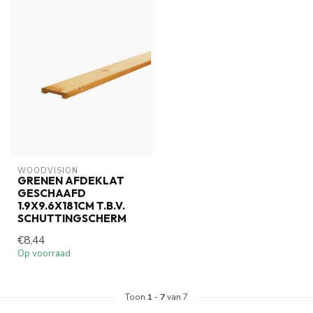
WOODVISION
GRENEN AFDEKLAT
GESCHAAFD
1.9X9.6X181CM T.B.V.
SCHUTTINGSCHERM
€8,44
Op voorraad
Toon
1
-
7
van 7