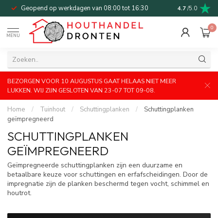
Geopend op werkdagen van 08:00 tot 16:30
Bel of mail v
4.7
/5.0
0
MENU
BEZORGEN VOOR 10 AUGUSTUS GAAT HELAAS NIET MEER
LUKKEN. WIJ ZIJN GESLOTEN VAN 23-07 TOT 09-08.
Home
/
Tuinhout
/
Schuttingplanken
/
Schuttingplanken
geïmpregneerd
SCHUTTINGPLANKEN
GEÏMPREGNEERD
Geïmpregneerde schuttingplanken zijn een duurzame en
betaalbare keuze voor schuttingen en erfafscheidingen. Door de
impregnatie zijn de planken beschermd tegen vocht, schimmel en
houtrot.