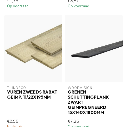
€1,75
€8,57
Op voorraad
Op voorraad
TUINDECO 
WOODVISION
VUREN ZWEEDS RABAT
GRENEN
GEIMP. 11/22X195MM
SCHUTTINGPLANK
ZWART
GEÏMPREGNEERD
15X140X1800MM
€8,95
€7,25
Backorder
Op voorraad