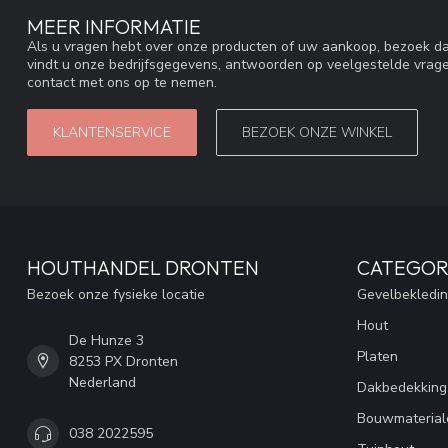
MEER INFORMATIE
Als u vragen hebt over onze producten of uw aankoop, bezoek da
vindt u onze bedrijfsgegevens, antwoorden op veelgestelde vrag
contact met ons op te nemen.
KLANTENSERVICE
BEZOEK ONZE WINKEL
HOUTHANDEL DRONTEN
CATEGOR
Bezoek onze fysieke locatie
Gevelbekledi
Hout
De Hunze 3
Platen
8253 PX Dronten
Nederland
Dakbedekking
Bouwmaterial
038 2022595