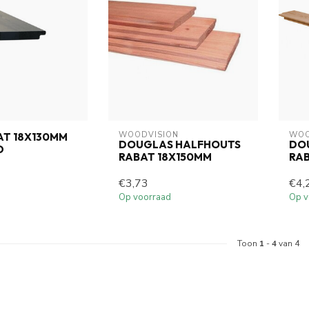
WOODVISION
WOO
AT 18X130MM
DOUGLAS HALFHOUTS
DO
D
RABAT 18X150MM
RAB
€3,73
€4,
Op voorraad
Op v
Toon
1
-
4
van 4