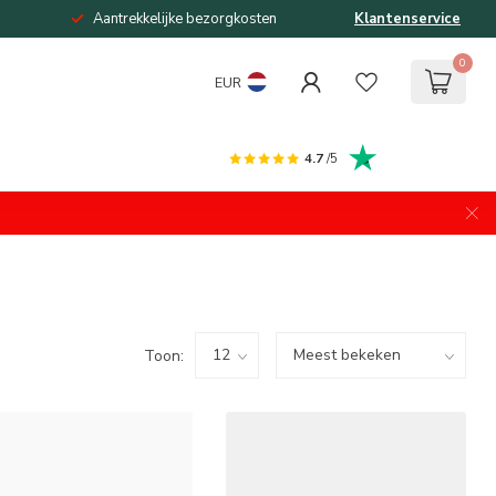
Aantrekkelijke bezorgkosten
Klantenservice
0
EUR
4.7
/5
Toon: