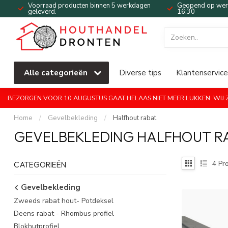
Voorraad producten binnen 5 werkdagen
Geopend op werk
geleverd.
16:30
Alle categorieën
Diverse tips
Klantenservice
BEZORGEN VOOR 10 AUGUSTUS GAAT HELAAS NIET MEER LUKKEN. WIJ ZI
Home
/
Gevelbekleding
/
Halfhout rabat
GEVELBEKLEDING HALFHOUT R
4
Pro
CATEGORIEËN
Gevelbekleding
Zweeds rabat hout- Potdeksel
Deens rabat - Rhombus profiel
Blokhutprofiel