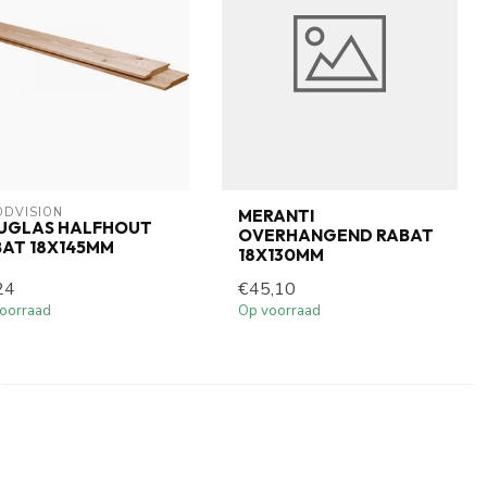
DVISION
MERANTI
UGLAS HALFHOUT
OVERHANGEND RABAT
AT 18X145MM
18X130MM
24
€45,10
oorraad
Op voorraad