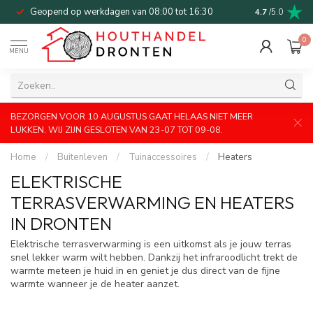
Geopend op werkdagen van 08:00 tot 16:30
Bel of mail v
4.7
/5.0
0
MENU
BEZORGEN VOOR 10 AUGUSTUS GAAT HELAAS NIET MEER
LUKKEN. WIJ ZIJN GESLOTEN VAN 23-07 TOT 09-08.
Home
/
Buitenleven
/
Tuinaccessoires
/
Heaters
ELEKTRISCHE
TERRASVERWARMING EN HEATERS
IN DRONTEN
Elektrische terrasverwarming is een uitkomst als je jouw terras
snel lekker warm wilt hebben. Dankzij het infraroodlicht trekt de
warmte meteen je huid in en geniet je dus direct van de fijne
warmte wanneer je de heater aanzet.