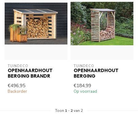
TUINDECO 
TUINDECO 
OPENHAARDHOUT
OPENHAARDHOUT
BERGING BRANDR
BERGING
€496,95
€184,99
Backorder
Op voorraad
Toon
1
-
2
van 2