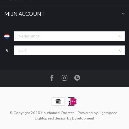
MIJN ACCOUNT
€
© Copyright 2026 Houthandel Dronten
- Powered by
Lightspeed
-
Lightspeed design
by
Dyvelopment