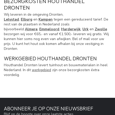
BEZORGKOSTEN HOUTHANDEL
DRONTEN
Wij leveren in de omgeving Dronten,
Lelystad
,
Elburg
en
Kampen
tegen een gereduceerd tarief. De
rest van de plaatsen in Nederland zoals
bijvoorbeeld
Almere
,
Emmeloord
,
Harderwijk
,
Urk
en
Zwolle
bezorgen wij voor €65,- en vanaf €1.500,- leveren wij gratis. Wij
kunnen hier soms nog even van afwijken. Bel of mail voor uw
prijs. U kunt het hout ook komen afhalen bij onze vestiging in
Dronten.
WERKGEBIED HOUTHANDEL DRONTEN
Houthandel Dronten levert tuinhout en bouwmaterialen in heel
Nederland. In dit
werkgebied
zijn onze bezorgkosten éxtra
voordelig.
ABONNEER JE OP ONZE NIEUWSBRIEF
Blijf op de hoogte over onze laatste acties