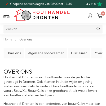
Geopend op werkdagen van 08:00 tot 16:30
Bel of mail v
4.7
/5.0
0
MENU
Home
/
Over ons
Over ons
Algemene voorwaarden
Disclaimer
Privacy 
OVER ONS
Houthandel Dronten is een houthandel voor de particulier
gevestigd in Dronten. Ook klanten in uit de wijde omgeving
weten ons inmiddels te vinden. Onze houthandel is ontstaan
vanuit BouwXL. BouwXL is onze groothandel tak welke levert
aan houthandelaren en bedrijven.
Houthandel Dronten is een onderdeel van bouwXL bv maar dan