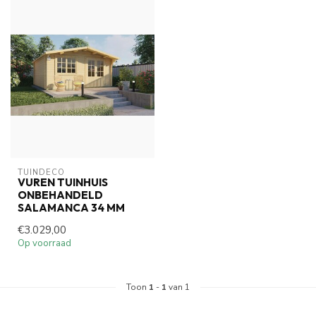
TUINDECO 
VUREN TUINHUIS
ONBEHANDELD
SALAMANCA 34 MM
€3.029,00
Op voorraad
Toon
1
-
1
van 1