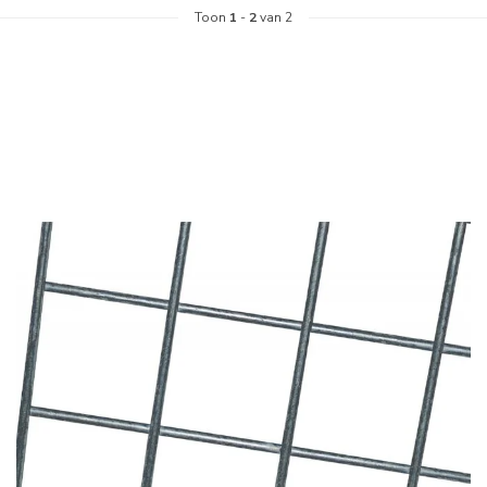
Toon
1
-
2
van 2