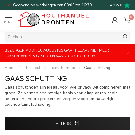
Geopend op werkdagen van 08:00 tot 16:30
Bel of mail v
4.7
/5.0
0
MENU
BEZORGEN VOOR 10 AUGUSTUS GAAT HELAAS NIET MEER
LUKKEN. WIJ ZIJN GESLOTEN VAN 23-07 TOT 09-08.
Home
/
Tuinhout
/
Tuinschermen
/
Gaas schutting
GAAS SCHUTTING
Gaas schuttingen zijn ideaal voor wie privacy wil combineren met
groen. Ze vormen een stevige basis voor klimplanten zoals
hedera en andere groeiers en zorgen voor een natuurlijke,
levende tuinafscheiding.
FILTERS