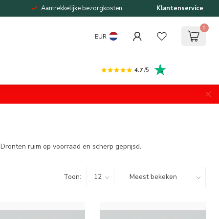
Aantrekkelijke bezorgkosten
Klantenservice
0
EUR
4.7
/5
l Dronten ruim op voorraad en scherp geprijsd.
Toon: