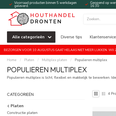
Voorraad producten binnen 5 werkdagen
Geopend op werk
geleverd.
16:30
Alle categorieën
Diverse tips
Klantenservice
BEZORGEN VOOR 10 AUGUSTUS GAAT HELAAS NIET MEER LUKKEN. WIJ ZI
Home
/
Platen
/
Multiplex platen
/
Populieren multiplex
POPULIEREN MULTIPLEX
Populieren multiplex is licht, flexibel en makkelijk te bewerken. 
4
Pro
CATEGORIEËN
Platen
Constructie platen