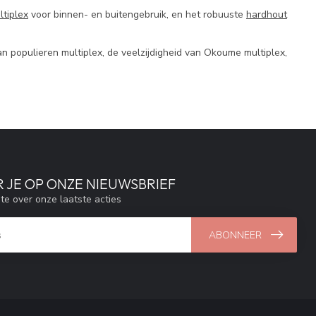
tiplex
voor binnen- en buitengebruik, en het robuuste
hardhout
an populieren multiplex, de veelzijdigheid van Okoume multiplex,
 JE OP ONZE NIEUWSBRIEF
gte over onze laatste acties
ABONNEER