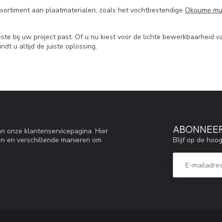
sortiment aan plaatmaterialen, zoals het vochtbestendige
Okoume mul
te bij uw project past. Of u nu kiest voor de lichte bewerkbaarheid v
dt u altijd de juiste oplossing.
ABONNEER
n onze klantenservicepagina. Hier
Blijf op de hoo
en en verschillende manieren om