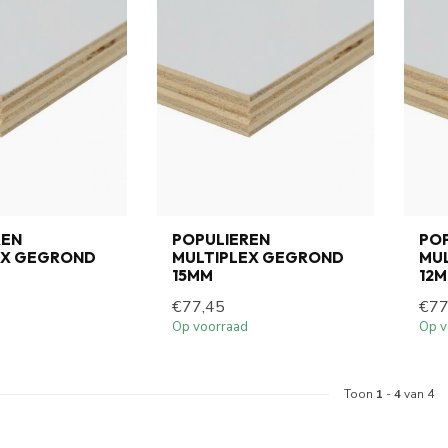
REN
POPULIEREN
PO
EX GEGROND
MULTIPLEX GEGROND
MU
15MM
12
€77,45
€77
Op voorraad
Op v
Toon
1
-
4
van 4