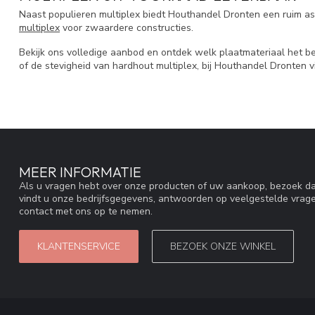
Naast populieren multiplex biedt Houthandel Dronten een ruim as
multiplex
voor zwaardere constructies.
Bekijk ons volledige aanbod en ontdek welk plaatmateriaal het bes
of de stevigheid van hardhout multiplex, bij Houthandel Dronten vin
MEER INFORMATIE
Als u vragen hebt over onze producten of uw aankoop, bezoek da
vindt u onze bedrijfsgegevens, antwoorden op veelgestelde vrag
contact met ons op te nemen.
KLANTENSERVICE
BEZOEK ONZE WINKEL