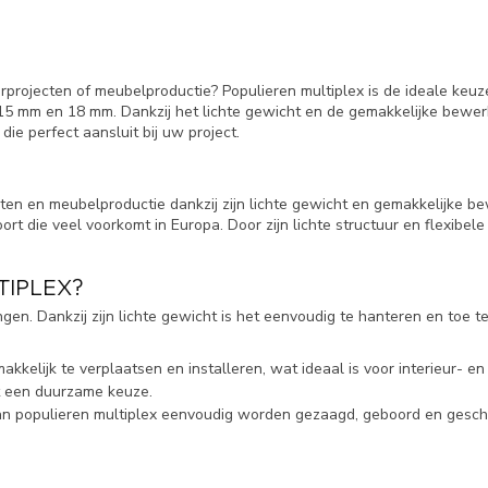
projecten of meubelproductie? Populieren multiplex is de ideale keuz
, 15 mm en 18 mm. Dankzij het lichte gewicht en de gemakkelijke bewer
ie perfect aansluit bij uw project.
cten en meubelproductie dankzij zijn lichte gewicht en gemakkelijke b
t die veel voorkomt in Europa. Door zijn lichte structuur en flexibel
TIPLEX?
gen. Dankzij zijn lichte gewicht is het eenvoudig te hanteren en toe t
makkelijk te verplaatsen en installeren, wat ideaal is voor interieur- e
ut een duurzame keuze.
r kan populieren multiplex eenvoudig worden gezaagd, geboord en gesch