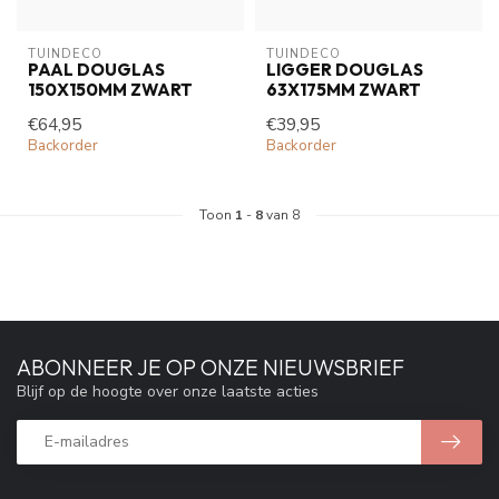
TUINDECO 
TUINDECO 
PAAL DOUGLAS
LIGGER DOUGLAS
150X150MM ZWART
63X175MM ZWART
€64,95
€39,95
Backorder
Backorder
Toon
1
-
8
van 8
ABONNEER JE OP ONZE NIEUWSBRIEF
Blijf op de hoogte over onze laatste acties