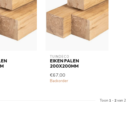
TUINDECO 
LEN
EIKEN PALEN
MM
200X200MM
€67,00
Backorder
Toon
1
-
2
van 2