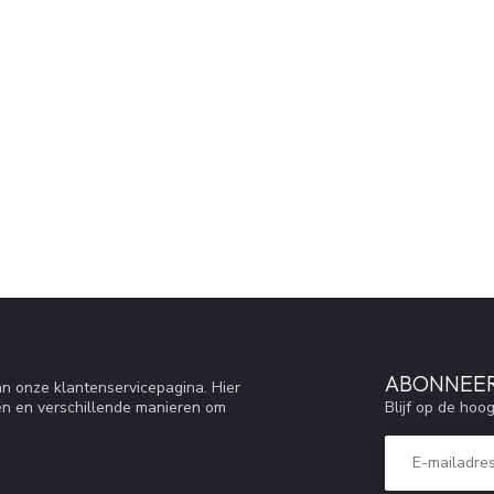
ABONNEER
n onze klantenservicepagina. Hier
Blijf op de hoo
en en verschillende manieren om