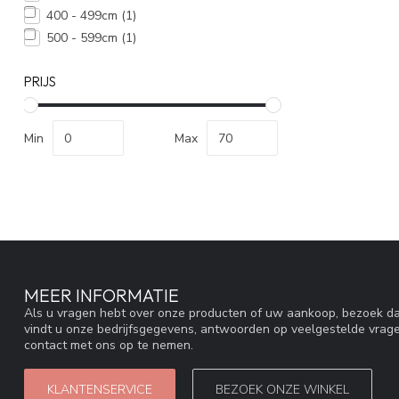
400 - 499cm
(1)
500 - 599cm
(1)
PRIJS
Min
Max
MEER INFORMATIE
Als u vragen hebt over onze producten of uw aankoop, bezoek da
vindt u onze bedrijfsgegevens, antwoorden op veelgestelde vrag
contact met ons op te nemen.
KLANTENSERVICE
BEZOEK ONZE WINKEL