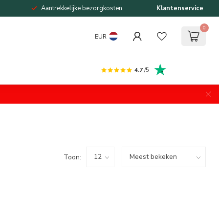
Aantrekkelijke bezorgkosten
Klantenservice
0
EUR
4.7
/5
Toon: