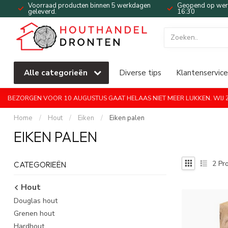
Voorraad producten binnen 5 werkdagen
Geopend op werk
geleverd.
16:30
Alle categorieën
Diverse tips
Klantenservice
BEZORGEN VOOR 10 AUGUSTUS GAAT HELAAS NIET MEER LUKKEN. WIJ ZI
Home
/
Hout
/
Eiken
/
Eiken palen
EIKEN PALEN
2
Pro
CATEGORIEËN
Hout
Douglas hout
Grenen hout
Hardhout