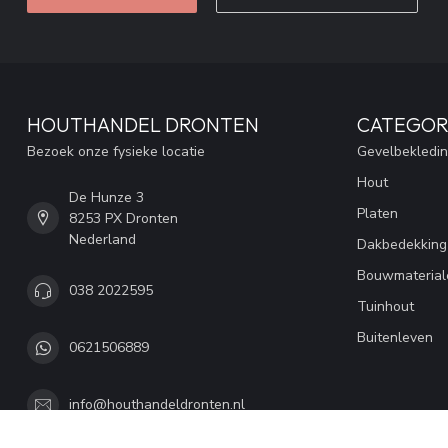
HOUTHANDEL DRONTEN
CATEGOR
Bezoek onze fysieke locatie
Gevelbekledi
Hout
De Hunze 3
Platen
8253 PX Dronten
Nederland
Dakbedekking
Bouwmaterial
038 2022595
Tuinhout
Buitenleven
0621506889
info@houthandeldronten.nl