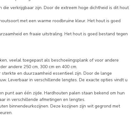
e verkrijgbaar zijn. Door de extreem hoge dichtheid is dit hout
houtsoort met een warme roodbruine kleur. Het hout is goed
rzaamheid en fraaie uitstraling. Het hout is goed bestand tegen
nken, veelal toegepast als beschoeiingsplank of voor andere
onder andere 250 cm, 300 cm en 400 cm.
r sterkte en duurzaamheid essentieel zijn. Door de lange
uw. Leverbaar in verschillende lengtes. De exacte opties vindt u
 een punt aan één zijde. Hardhouten palen staan bekend om hun
baar in verschillende afmetingen en lengtes.
outen binnendeurkozijnen. Deze kozijnen zijn wit gegrond met
deuren.