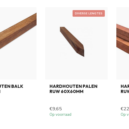
DIVERSE LENGTES
TEN BALK
HARDHOUTEN PALEN
HA
M
RUW 60X60MM
RU
€9,65
€22
Op voorraad
Op v