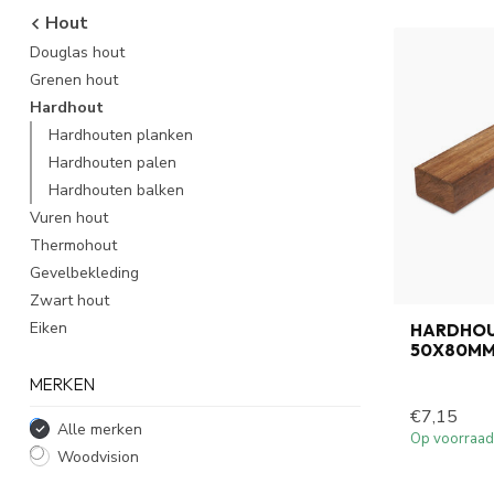
Hout
Douglas hout
Grenen hout
Hardhout
Hardhouten planken
Hardhouten palen
Hardhouten balken
Vuren hout
Thermohout
Gevelbekleding
Zwart hout
Eiken
HARDHOU
50X80M
MERKEN
€7,15
Alle merken
Op voorraad
Woodvision