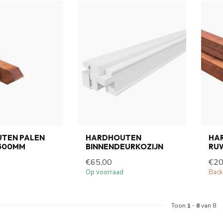
TEN PALEN
HARDHOUTEN
HA
500MM
BINNENDEURKOZIJN
RU
€65,00
€20
Op voorraad
Back
Toon
1
-
8
van 8