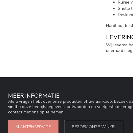
Ruime v
Snelle l
Deskund
Hardhout beste
LEVERIN
Wij leveren ha
uiteraard moge
MEER INFORMATIE
Als u vragen hebt over onze producten of uw aankoop, bezoek da
vindt u onze bedrijfsgegevens, antwoorden op veelgestelde vrag
contact met ons op te nemen.
KLANTENSERVICE
BEZOEK ONZE WINKEL