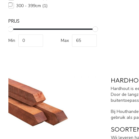
300 - 399cm
(1)
PRIJS
Min
Max
HARDHO
Hardhout is e
Door de langz
buitentoepass
Bij Houthande
gebruik als pa
SOORTEN
Wij leveren h