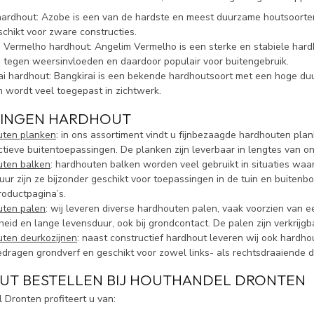
ardhout: Azobe is een van de hardste en meest duurzame houtsoorten di
schikt voor zware constructies.
 Vermelho hardhout: Angelim Vermelho is een sterke en stabiele hard
 tegen weersinvloeden en daardoor populair voor buitengebruik.
ai hardhout: Bangkirai is een bekende hardhoutsoort met een hoge duu
n wordt veel toegepast in zichtwerk.
SINGEN HARDHOUT
ten planken
: in ons assortiment vindt u fijnbezaagde hardhouten pla
ctieve buitentoepassingen. De planken zijn leverbaar in lengtes van 
ten balken
: hardhouten balken worden veel gebruikt in situaties waa
uur zijn ze bijzonder geschikt voor toepassingen in de tuin en buitenbo
roductpagina’s.
ten palen
: wij leveren diverse hardhouten palen, vaak voorzien van
theid en lange levensduur, ook bij grondcontact. De palen zijn verkrijg
ten deurkozijnen
: naast constructief hardhout leveren wij ook hardh
dragen grondverf en geschikt voor zowel links- als rechtsdraaiende 
T BESTELLEN BIJ HOUTHANDEL DRONTEN
 Dronten profiteert u van: