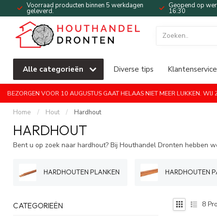
Voorraad producten binnen 5 werkdagen
Geopend op werk
geleverd.
16:30
Alle categorieën
Diverse tips
Klantenservice
BEZORGEN VOOR 10 AUGUSTUS GAAT HELAAS NIET MEER LUKKEN. WIJ ZI
Home
/
Hout
/
Hardhout
HARDHOUT
Bent u op zoek naar hardhout? Bij Houthandel Dronten hebben we 
HARDHOUTEN PLANKEN
HARDHOUTEN P
8
Pro
CATEGORIEËN