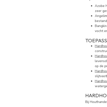
Azobe h
zeer ge
Angelim
bestand
Bangkir
vocht e
TOEPAS
Hardhou
constru
Hardhou
levensd
op de p
Hardhou
slijtvas
Hardhou
waterge
HARDHOU
Bij Houthandel