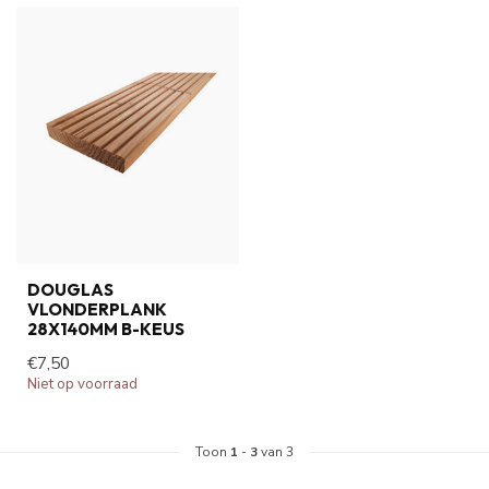
DOUGLAS
VLONDERPLANK
28X140MM B-KEUS
€7,50
Niet op voorraad
Toon
1
-
3
van 3