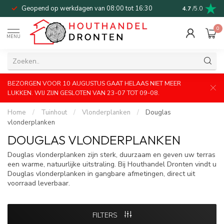
Geopend op werkdagen van 08:00 tot 16:30
Bel of mail v
4.7
/5.0
0
MENU
BEZORGEN VOOR 10 AUGUSTUS GAAT HELAAS NIET MEER
LUKKEN. WIJ ZIJN GESLOTEN VAN 23-07 TOT 09-08.
Home
/
Tuinhout
/
Vlonderplanken
/
Douglas
vlonderplanken
DOUGLAS VLONDERPLANKEN
Douglas vlonderplanken zijn sterk, duurzaam en geven uw terras
een warme, natuurlijke uitstraling. Bij Houthandel Dronten vindt u
Douglas vlonderplanken in gangbare afmetingen, direct uit
voorraad leverbaar.
FILTERS