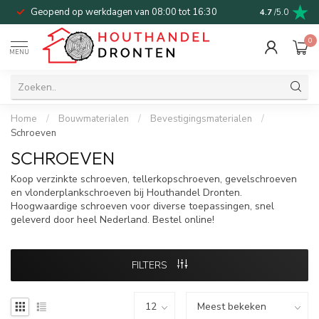
Geopend op werkdagen van 08:00 tot 16:30
Bel of mail v
4.7
/5.0
0
MENU
Home
/
Bouwmaterialen
/
Bevestigingsmaterialen
/
Schroeven
SCHROEVEN
Koop verzinkte schroeven, tellerkopschroeven, gevelschroeven
en vlonderplankschroeven bij Houthandel Dronten.
Hoogwaardige schroeven voor diverse toepassingen, snel
geleverd door heel Nederland. Bestel online!
FILTERS