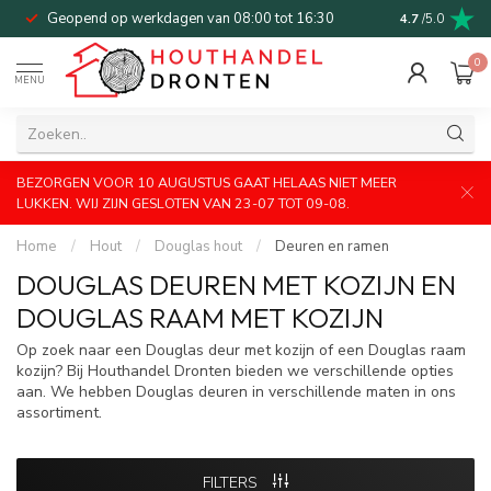
Geopend op werkdagen van 08:00 tot 16:30
Bel of mail v
4.7
/5.0
0
MENU
BEZORGEN VOOR 10 AUGUSTUS GAAT HELAAS NIET MEER
LUKKEN. WIJ ZIJN GESLOTEN VAN 23-07 TOT 09-08.
Home
/
Hout
/
Douglas hout
/
Deuren en ramen
DOUGLAS DEUREN MET KOZIJN EN
DOUGLAS RAAM MET KOZIJN
Op zoek naar een Douglas deur met kozijn of een Douglas raam
kozijn? Bij Houthandel Dronten bieden we verschillende opties
aan. We hebben Douglas deuren in verschillende maten in ons
assortiment.
FILTERS