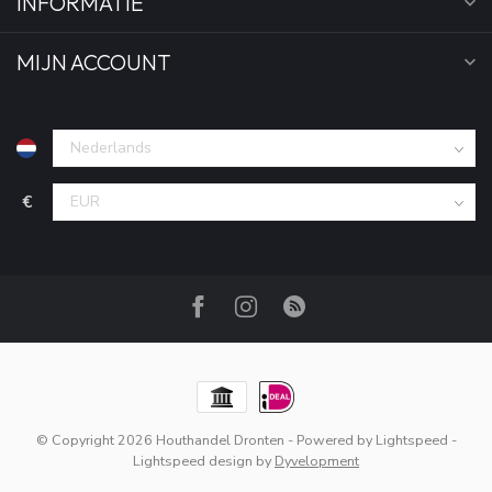
INFORMATIE
MIJN ACCOUNT
€
© Copyright 2026 Houthandel Dronten
- Powered by
Lightspeed
-
Lightspeed design
by
Dyvelopment