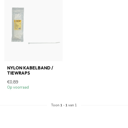
NYLON KABELBAND /
TIEWRAPS
€0,89
Op voorraad
Toon
1
-
1
van 1