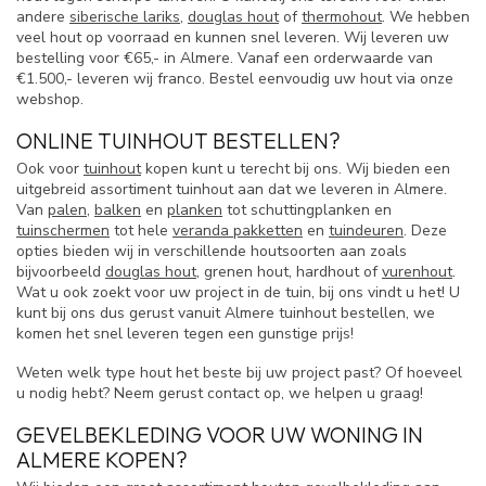
andere
siberische lariks
,
douglas hout
of
thermohout
. We hebben
veel hout op voorraad en kunnen snel leveren. Wij leveren uw
bestelling voor €65,- in Almere. Vanaf een orderwaarde van
€1.500,- leveren wij franco. Bestel eenvoudig uw hout via onze
webshop.
ONLINE TUINHOUT BESTELLEN?
Ook voor
tuinhout
kopen kunt u terecht bij ons. Wij bieden een
uitgebreid assortiment tuinhout aan dat we leveren in Almere.
Van
palen
,
balken
en
planken
tot schuttingplanken en
tuinschermen
tot hele
veranda pakketten
en
tuindeuren
. Deze
opties bieden wij in verschillende houtsoorten aan zoals
bijvoorbeeld
douglas hout
, grenen hout, hardhout of
vurenhout
.
Wat u ook zoekt voor uw project in de tuin, bij ons vindt u het! U
kunt bij ons dus gerust vanuit Almere tuinhout bestellen, we
komen het snel leveren tegen een gunstige prijs!
Weten welk type hout het beste bij uw project past? Of hoeveel
u nodig hebt? Neem gerust contact op, we helpen u graag!
GEVELBEKLEDING VOOR UW WONING IN
ALMERE KOPEN?