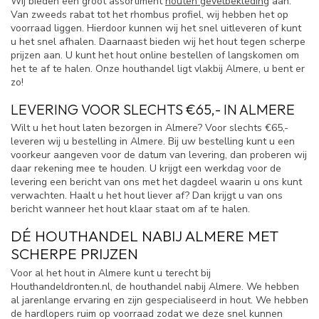
Wij bieden een groot assortiment
houten gevelbekleding
aan.
Van zweeds rabat tot het rhombus profiel, wij hebben het op
voorraad liggen. Hierdoor kunnen wij het snel uitleveren of kunt
u het snel afhalen. Daarnaast bieden wij het hout tegen scherpe
prijzen aan. U kunt het hout online bestellen of langskomen om
het te af te halen. Onze houthandel ligt vlakbij Almere, u bent er
zo!
LEVERING VOOR SLECHTS €65,- IN ALMERE
Wilt u het hout laten bezorgen in Almere? Voor slechts €65,-
leveren wij u bestelling in Almere. Bij uw bestelling kunt u een
voorkeur aangeven voor de datum van levering, dan proberen wij
daar rekening mee te houden. U krijgt een werkdag voor de
levering een bericht van ons met het dagdeel waarin u ons kunt
verwachten. Haalt u het hout liever af? Dan krijgt u van ons
bericht wanneer het hout klaar staat om af te halen.
DÉ HOUTHANDEL NABIJ ALMERE MET
SCHERPE PRIJZEN
Voor al het hout in Almere kunt u terecht bij
Houthandeldronten.nl, de houthandel nabij Almere. We hebben
al jarenlange ervaring en zijn gespecialiseerd in hout. We hebben
de hardlopers ruim op voorraad zodat we deze snel kunnen