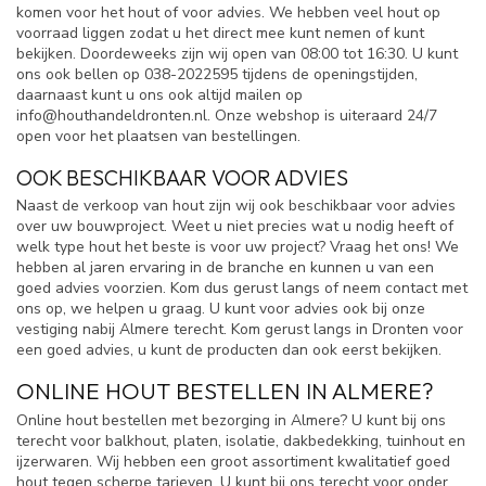
komen voor het hout of voor advies. We hebben veel hout op
voorraad liggen zodat u het direct mee kunt nemen of kunt
bekijken. Doordeweeks zijn wij open van 08:00 tot 16:30. U kunt
ons ook bellen op 038-2022595 tijdens de openingstijden,
daarnaast kunt u ons ook altijd mailen op
info@houthandeldronten.nl
. Onze webshop is uiteraard 24/7
open voor het plaatsen van bestellingen.
OOK BESCHIKBAAR VOOR ADVIES
Naast de verkoop van hout zijn wij ook beschikbaar voor advies
over uw bouwproject. Weet u niet precies wat u nodig heeft of
welk type hout het beste is voor uw project? Vraag het ons! We
hebben al jaren ervaring in de branche en kunnen u van een
goed advies voorzien. Kom dus gerust langs of neem contact met
ons op, we helpen u graag. U kunt voor advies ook bij onze
vestiging nabij Almere terecht. Kom gerust langs in Dronten voor
een goed advies, u kunt de producten dan ook eerst bekijken.
ONLINE HOUT BESTELLEN IN ALMERE?
Online hout bestellen met bezorging in Almere? U kunt bij ons
terecht voor balkhout, platen, isolatie, dakbedekking, tuinhout en
ijzerwaren. Wij hebben een groot assortiment kwalitatief goed
hout tegen scherpe tarieven. U kunt bij ons terecht voor onder