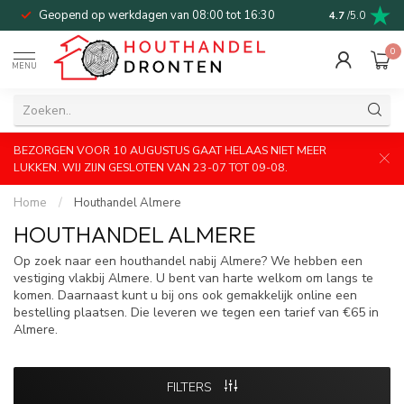
Geopend op werkdagen van 08:00 tot 16:30
Bel of mail v
4.7
/5.0
0
MENU
BEZORGEN VOOR 10 AUGUSTUS GAAT HELAAS NIET MEER
LUKKEN. WIJ ZIJN GESLOTEN VAN 23-07 TOT 09-08.
Home
/
Houthandel Almere
HOUTHANDEL ALMERE
Op zoek naar een houthandel nabij Almere? We hebben een
vestiging vlakbij Almere. U bent van harte welkom om langs te
komen. Daarnaast kunt u bij ons ook gemakkelijk online een
bestelling plaatsen. Die leveren we tegen een tarief van €65 in
Almere.
FILTERS