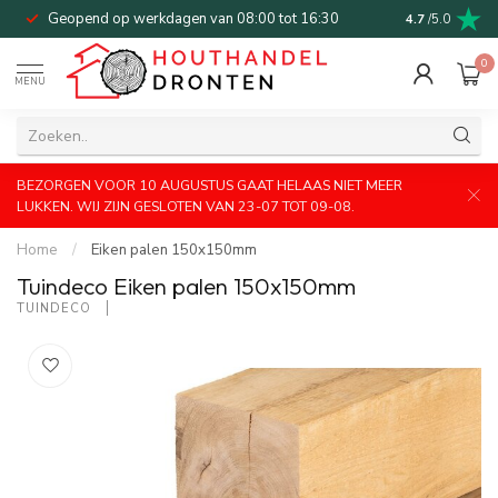
Geopend op werkdagen van 08:00 tot 16:30
Bel of mail v
4.7
/5.0
0
MENU
BEZORGEN VOOR 10 AUGUSTUS GAAT HELAAS NIET MEER
LUKKEN. WIJ ZIJN GESLOTEN VAN 23-07 TOT 09-08.
Home
/
Eiken palen 150x150mm
Tuindeco Eiken palen 150x150mm
TUINDECO 