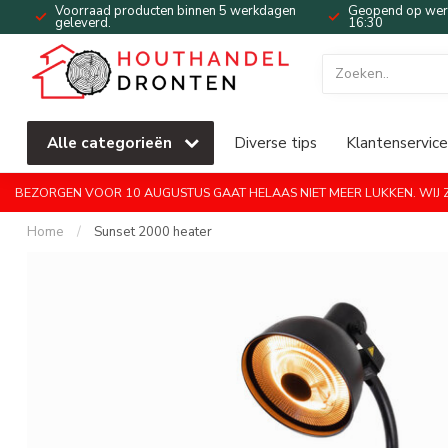
Voorraad producten binnen 5 werkdagen
Geopend op werk
geleverd.
16:30
Alle categorieën
Diverse tips
Klantenservice
BEZORGEN VOOR 10 AUGUSTUS GAAT HELAAS NIET MEER LUKKEN. WIJ ZI
Home
/
Sunset 2000 heater