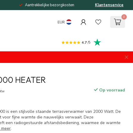
Aantrekkelijke bezorgkosten
Klantenservice
0
EUR
4.7
/5
000 HEATER
Op voorraad
 btw
0 is een stijlvolle staande terrasverwarmer van 2000 Watt. De
 voor fijne warmte die nauwelijks verwaait. Deze
eft een radiogestuurde afstandsbediening, waarmee de warmte
 meer
.