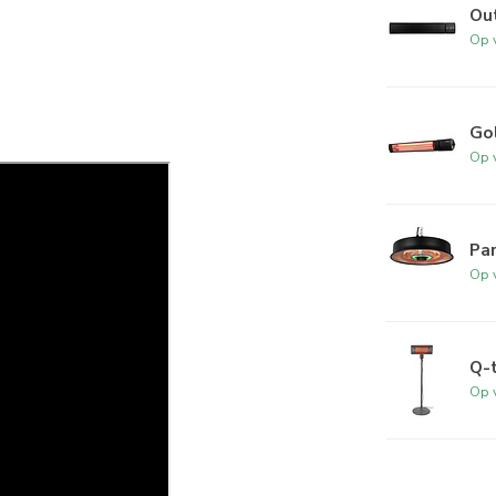
Ou
Op 
Go
Op 
Pa
Op 
Q-
Op 