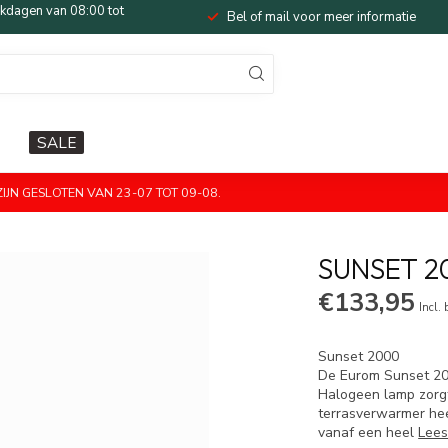
dagen van 08:00 tot
Bel of mail voor meer informatie
SALE
JN GESLOTEN VAN 23-07 TOT 09-08.
SUNSET 2
€133,95
Incl.
Sunset 2000
De Eurom Sunset 200
Halogeen lamp zorgt
terrasverwarmer he
vanaf een heel
Lees