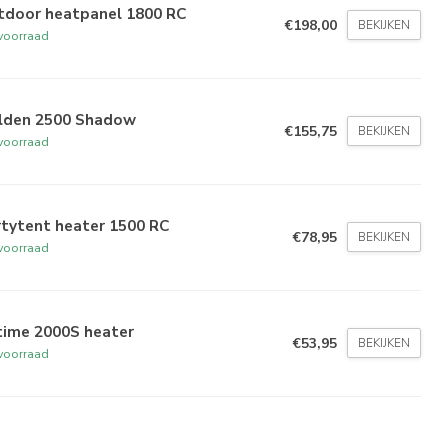
tdoor heatpanel 1800 RC
€198,00
BEKIJKEN
voorraad
lden 2500 Shadow
€155,75
BEKIJKEN
voorraad
rtytent heater 1500 RC
€78,95
BEKIJKEN
voorraad
time 2000S heater
€53,95
BEKIJKEN
voorraad