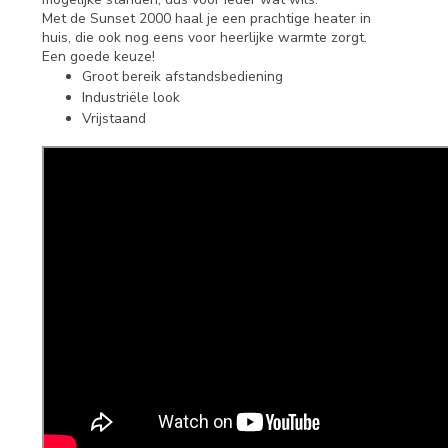
Met de Sunset 2000 haal je een prachtige heater in
huis, die ook nog eens voor heerlijke warmte zorgt.
Een goede keuze!
Groot bereik afstandsbediening
Industriële look
Vrijstaand