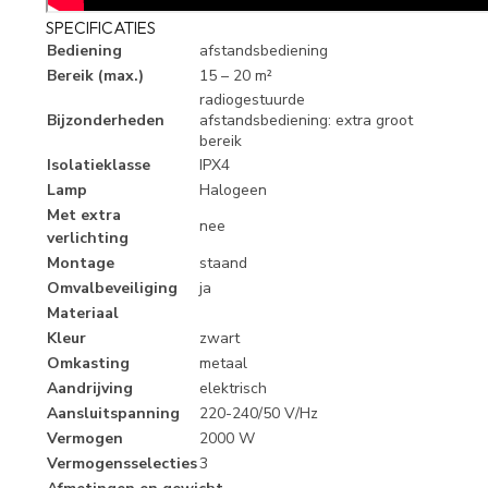
SPECIFICATIES
Bediening
afstandsbediening
Bereik (max.)
15 – 20 m²
radiogestuurde
Bijzonderheden
afstandsbediening: extra groot
bereik
Isolatieklasse
IPX4
Lamp
Halogeen
Met extra
nee
verlichting
Montage
staand
Omvalbeveiliging
ja
Materiaal
Kleur
zwart
Omkasting
metaal
Aandrijving
elektrisch
Aansluitspanning
220-240/50 V/Hz
Vermogen
2000 W
Vermogensselecties
3