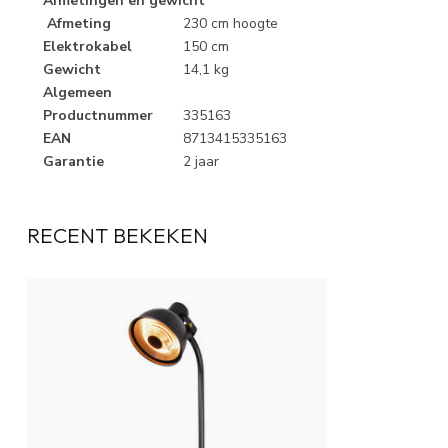
Afmetingen en gewicht
Afmeting
230 cm hoogte
Elektrokabel
150 cm
Gewicht
14,1 kg
Algemeen
Productnummer
335163
EAN
8713415335163
Garantie
2 jaar
RECENT BEKEKEN