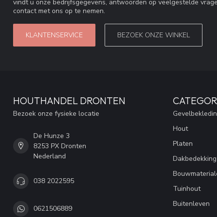
vindt u onze bedrijfsgegevens, antwoorden op veelgestelde vrag
contact met ons op te nemen.
KLANTENSERVICE
BEZOEK ONZE WINKEL
HOUTHANDEL DRONTEN
CATEGOR
Bezoek onze fysieke locatie
Gevelbekledi
Hout
De Hunze 3
Platen
8253 PX Dronten
Nederland
Dakbedekking
Bouwmaterial
038 2022595
Tuinhout
Buitenleven
0621506889