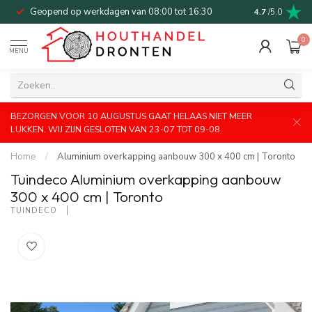
Geopend op werkdagen van 08:00 tot 16:30
Bel of mail v
4.7
/5.0
0
MENU
BEZORGEN VOOR 10 AUGUSTUS GAAT HELAAS NIET MEER
LUKKEN. WIJ ZIJN GESLOTEN VAN 23-07 TOT 09-08.
Home
/
Aluminium overkapping aanbouw 300 x 400 cm | Toronto
Tuindeco Aluminium overkapping aanbouw
300 x 400 cm | Toronto
TUINDECO 