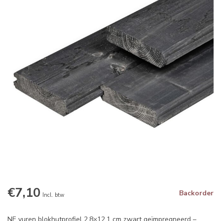
€7,10
Backorder
Incl. btw
NE vuren blokhutprofiel 2,8×12,1 cm zwart geïmpregneerd –