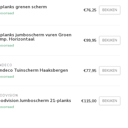
-planks grenen scherm
€76,25
BEKIJKEN
voorraad
-planks jumboscherm vuren Groen
imp. Horizontaal
€99,95
BEKIJKEN
voorraad
NDECO 
indeco Tuinscherm Haaksbergen
€77,95
BEKIJKEN
voorraad
ODVISION
odvision Jumboscherm 21-planks
€115,00
BEKIJKEN
voorraad