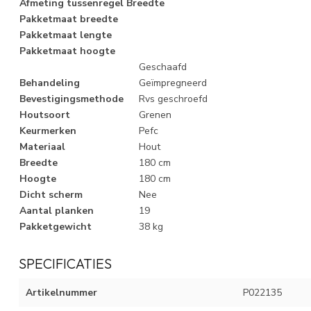
Afmeting tussenregel Breedte
Pakketmaat breedte
Pakketmaat lengte
Pakketmaat hoogte
Geschaafd
Behandeling
Geïmpregneerd
Bevestigingsmethode
Rvs geschroefd
Houtsoort
Grenen
Keurmerken
Pefc
Materiaal
Hout
Breedte
180 cm
Hoogte
180 cm
Dicht scherm
Nee
Aantal planken
19
Pakketgewicht
38 kg
SPECIFICATIES
Artikelnummer
P022135