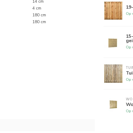
14 cm
19
4 cm
Op 
180 cm
180 cm
15
ge
Op 
TUI
Tu
Op 
WO
Wo
Op 