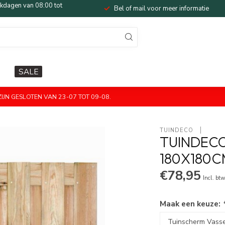
dagen van 08:00 tot
Bel of mail voor meer informatie
SALE
JN GESLOTEN VAN 23-07 TOT 09-08.
TUINDECO 
TUINDECO
180X180C
€78,95
Incl. bt
Maak een keuze: