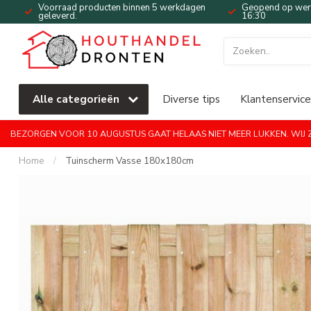
Voorraad producten binnen 5 werkdagen
Geopend op werk
geleverd.
16:30
Alle categorieën
Diverse tips
Klantenservice
BEZORGEN VOOR 10 AUGUSTUS GAAT HELAAS NIET MEER LUKKEN. WIJ ZI
Home
/
Tuinscherm Vasse 180x180cm