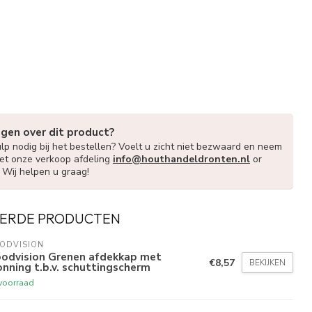
agen over dit product?
lp nodig bij het bestellen? Voelt u zicht niet bezwaard en neem
et onze verkoop afdeling
info@houthandeldronten.nl
or
. Wij helpen u graag!
ERDE PRODUCTEN
ODVISION
odvision Grenen afdekkap met
€8,57
BEKIJKEN
nning t.b.v. schuttingscherm
voorraad