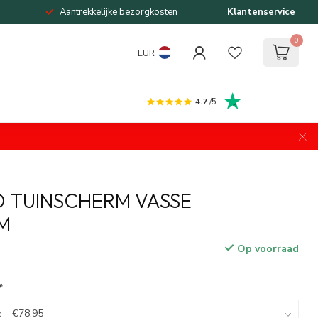
Aantrekkelijke bezorgkosten
Klantenservice
0
EUR
4.7
/5
 TUINSCHERM VASSE
M
Op voorraad
w
*