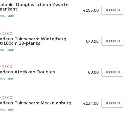
-planks Douglas scherm Zwarte
nnenkant
€195,00
BEKIJKEN
voorraad
NDECO 
indeco Tuinscherm Winterberg
€78,95
BEKIJKEN
0x180cm 19-planks
voorraad
NDECO 
indeco Afdekkap Douglas
€8,90
BEKIJKEN
voorraad
NDECO 
indeco Tuinscherm Meckelenburg
€134,95
BEKIJKEN
voorraad