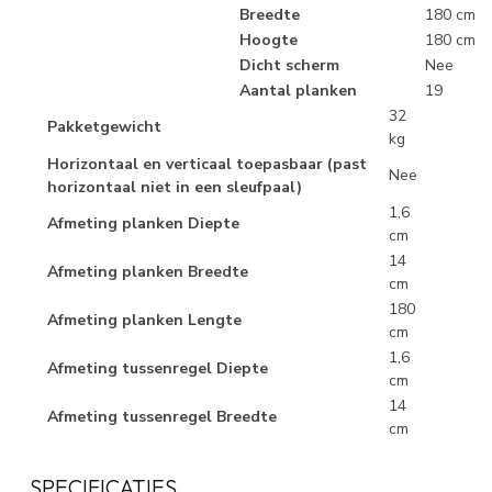
Breedte
180 cm
Hoogte
180 cm
Dicht scherm
Nee
Aantal planken
19
32
Pakketgewicht
kg
Horizontaal en verticaal toepasbaar (past
Nee
horizontaal niet in een sleufpaal)
1,6
Afmeting planken Diepte
cm
14
Afmeting planken Breedte
cm
180
Afmeting planken Lengte
cm
1,6
Afmeting tussenregel Diepte
cm
14
Afmeting tussenregel Breedte
cm
SPECIFICATIES