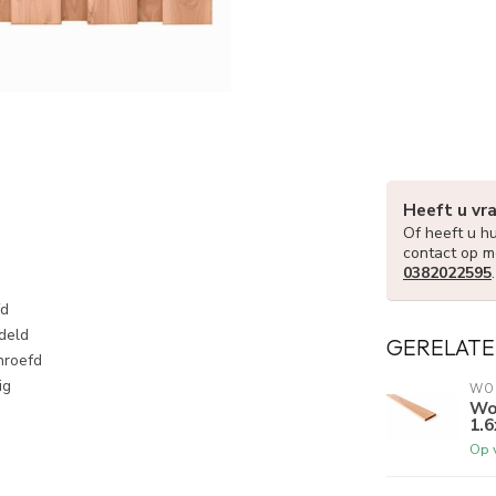
Heeft u vr
Of heeft u hu
contact op m
0382022595
fd
deld
GERELATE
hroefd
ig
WO
Wo
1.
Op 