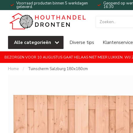
Voorraad producten binnen 5 werkdagen
Geopend op werk
geleverd.
16:30
Alle categorieën
Diverse tips
Klantenservice
BEZORGEN VOOR 10 AUGUSTUS GAAT HELAAS NIET MEER LUKKEN. WIJ ZI
Home
/
Tuinscherm Salzburg 180x180cm