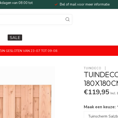
dagen van 08:00 tot
Bel of mail voor meer informatie
SALE
JN GESLOTEN VAN 23-07 TOT 09-08.
TUINDECO 
TUINDEC
180X180C
€119,95
Incl.
Maak een keuze: