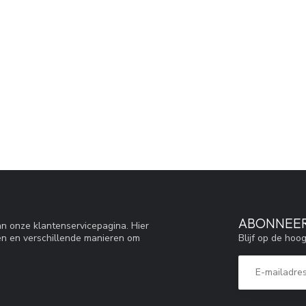
ABONNEER
n onze klantenservicepagina. Hier
Blijf op de hoo
en en verschillende manieren om