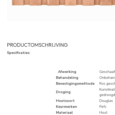
PRODUCTOMSCHRIJVING
Specificaties:
Afwerking
Geschaa
Behandeling
Onbehan
Bevestigingsmethode
Rvs gesc
Kunstmat
Droging
gedroogd
Houtsoort
Douglas
Keurmerken
Pefc
Materiaal
Hout