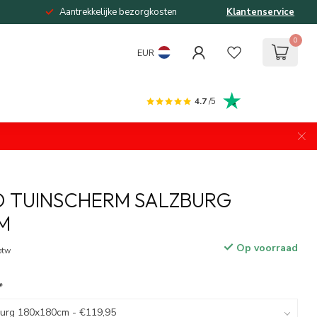
Aantrekkelijke bezorgkosten
Klantenservice
0
EUR
4.7
/5
O TUINSCHERM SALZBURG
M
Op voorraad
 btw
*