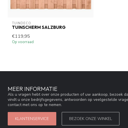
TUINDECO 
TUINSCHERM SALZBURG
€119,95
Op voorraad
MEER INFORMATIE
Als u vragen hebt over onze producten of uw aankoop, bezoek da
vindt u onze bedrijfsgegevens, antwoorden op veelgestelde vrag
contact met ons op te nemen.
KLANTENSERVICE
BEZOEK ONZE WINKEL