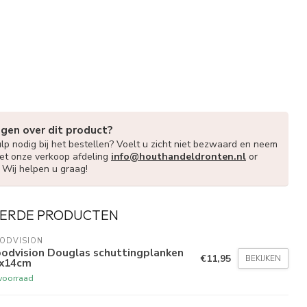
agen over dit product?
lp nodig bij het bestellen? Voelt u zicht niet bezwaard en neem
et onze verkoop afdeling
info@houthandeldronten.nl
or
. Wij helpen u graag!
ERDE PRODUCTEN
ODVISION
odvision Douglas schuttingplanken
€11,95
BEKIJKEN
6x14cm
voorraad