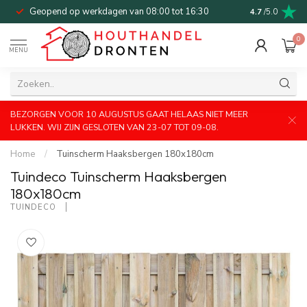
Geopend op werkdagen van 08:00 tot 16:30
Bel of mail v
4.7
/5.0
0
MENU
BEZORGEN VOOR 10 AUGUSTUS GAAT HELAAS NIET MEER
LUKKEN. WIJ ZIJN GESLOTEN VAN 23-07 TOT 09-08.
Home
/
Tuinscherm Haaksbergen 180x180cm
Tuindeco Tuinscherm Haaksbergen
180x180cm
TUINDECO 