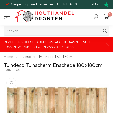
Geopend op werkdagen van 08:00 tot 16:30
Bel of mail v
4.7
/5.0
0
MENU
BEZORGEN VOOR 10 AUGUSTUS GAAT HELAAS NIET MEER
LUKKEN. WIJ ZIJN GESLOTEN VAN 23-07 TOT 09-08.
Home
/
Tuinscherm Enschede 180x180cm
Tuindeco Tuinscherm Enschede 180x180cm
TUINDECO 