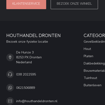
KLANTENSERVICE
BEZOEK ONZE WINKEL
HOUTHANDEL DRONTEN
CATEGOR
Bezoek onze fysieke locatie
Gevelbekledi
Hout
De Hunze 3
Platen
8253 PX Dronten
Nederland
Dakbedekking
Bouwmaterial
038 2022595
Tuinhout
Buitenleven
0621506889
info@houthandeldronten.nl