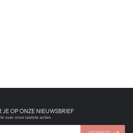
 JE OP ONZE NIEUWSBRIEF
gte over onze laatste acties
ABONNEER