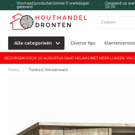
Voorraad producten binnen 5 werkdagen
Geopend op werk
geleverd.
16:30
Alle categorieën
Diverse tips
Klantenservice
BEZORGEN VOOR 10 AUGUSTUS GAAT HELAAS NIET MEER LUKKEN. WIJ ZI
Home
/
Tuinkast Westerwald