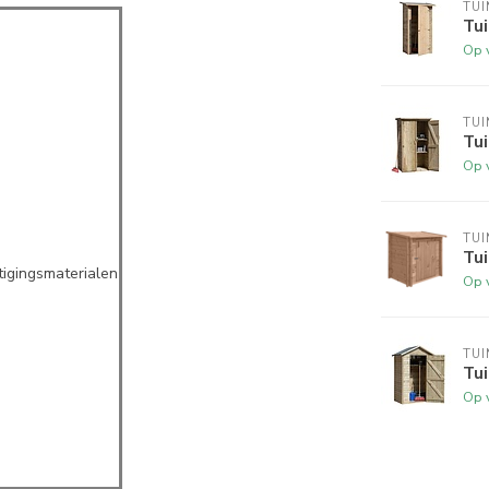
TUI
Tu
Op 
TUI
Tui
Op 
TUI
Tui
tigingsmaterialen
Op 
TUI
Tu
Op 