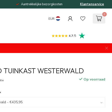
Aantrekkelijke bezorgkosten
Klantenservice
0
EUR
4.7
/5
O TUINKAST WESTERWALD
Op voorraad
 btw
*