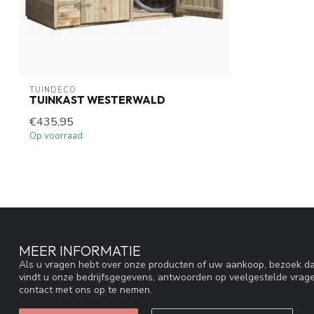
TUINDECO 
TUINKAST WESTERWALD
€435,95
Op voorraad
MEER INFORMATIE
Als u vragen hebt over onze producten of uw aankoop, bezoek da
vindt u onze bedrijfsgegevens, antwoorden op veelgestelde vrag
contact met ons op te nemen.