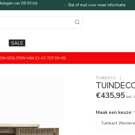
dagen van 08:00 tot
Bel of mail voor meer informatie
SALE
JN GESLOTEN VAN 23-07 TOT 09-08.
TUINDECO 
TUINDEC
€435,95
Incl.
Maak een keuze: