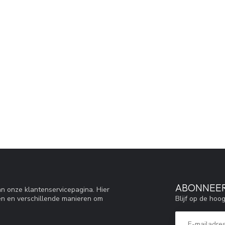
ABONNEER
n onze klantenservicepagina. Hier
Blijf op de hoo
en en verschillende manieren om