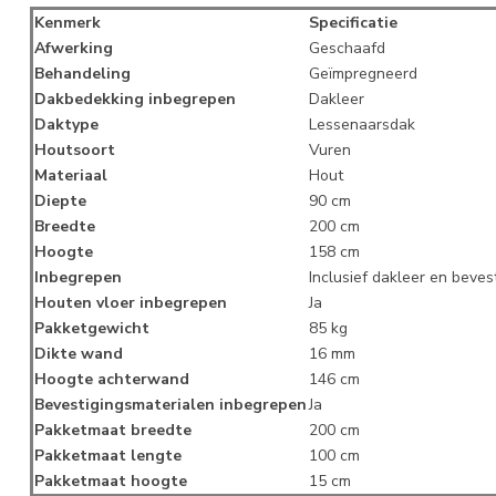
Kenmerk
Specificatie
Afwerking
Geschaafd
Behandeling
Geïmpregneerd
Dakbedekking inbegrepen
Dakleer
Daktype
Lessenaarsdak
Houtsoort
Vuren
Materiaal
Hout
Diepte
90 cm
Breedte
200 cm
Hoogte
158 cm
Inbegrepen
Inclusief dakleer en beves
Houten vloer inbegrepen
Ja
Pakketgewicht
85 kg
Dikte wand
16 mm
Hoogte achterwand
146 cm
Bevestigingsmaterialen inbegrepen
Ja
Pakketmaat breedte
200 cm
Pakketmaat lengte
100 cm
Pakketmaat hoogte
15 cm