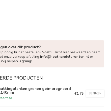
agen over dit product?
lp nodig bij het bestellen? Voelt u zicht niet bezwaard en neem
et onze verkoop afdeling
info@houthandeldronten.nl
or
. Wij helpen u graag!
ERDE PRODUCTEN
huttingplanken grenen geïmpregneerd
x140mm
€1,75
BEKIJKEN
voorraad