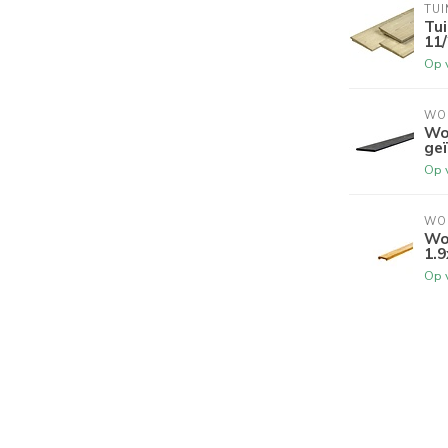
TUI
Tu
11
Op 
WO
Wo
ge
Op 
WO
Wo
1.9
Op 