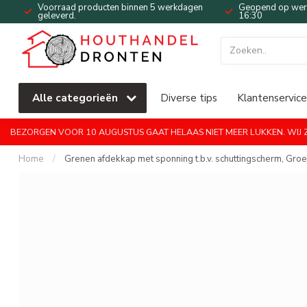
Voorraad producten binnen 5 werkdagen
Geopend op werk
geleverd.
16:30
Alle categorieën
Diverse tips
Klantenservice
BEZORGEN VOOR 10 AUGUSTUS GAAT HELAAS NIET MEER LUKKEN. WIJ ZI
Home
/
Grenen afdekkap met sponning t.b.v. schuttingscherm, Gr