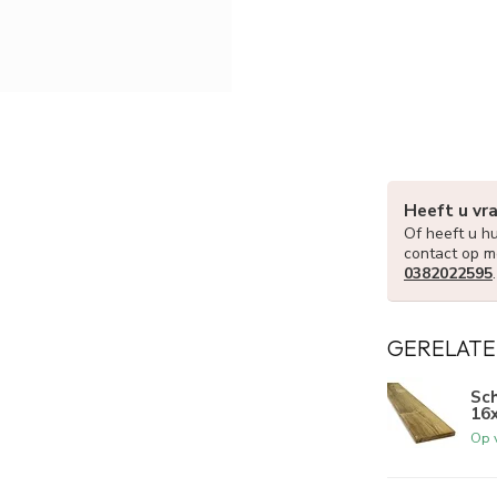
Heeft u vr
Of heeft u hu
contact op m
0382022595
GERELATE
Sc
16
Op 