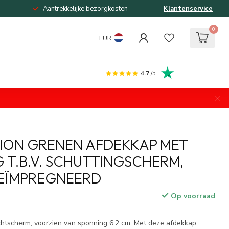
Aantrekkelijke bezorgkosten
Klantenservice
0
EUR
4.7
/5
ION GRENEN AFDEKKAP MET
 T.B.V. SCHUTTINGSCHERM,
EÏMPREGNEERD
Op voorraad
echtscherm, voorzien van sponning 6,2 cm. Met deze afdekkap