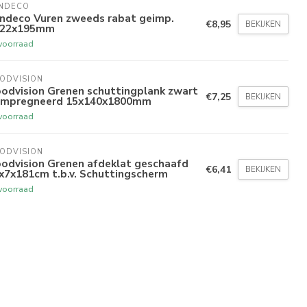
NDECO 
indeco Vuren zweeds rabat geimp.
€8,95
BEKIJKEN
/22x195mm
voorraad
ODVISION
odvision Grenen schuttingplank zwart
€7,25
BEKIJKEN
ïmpregneerd 15x140x1800mm
voorraad
ODVISION
odvision Grenen afdeklat geschaafd
€6,41
BEKIJKEN
x7x181cm t.b.v. Schuttingscherm
voorraad