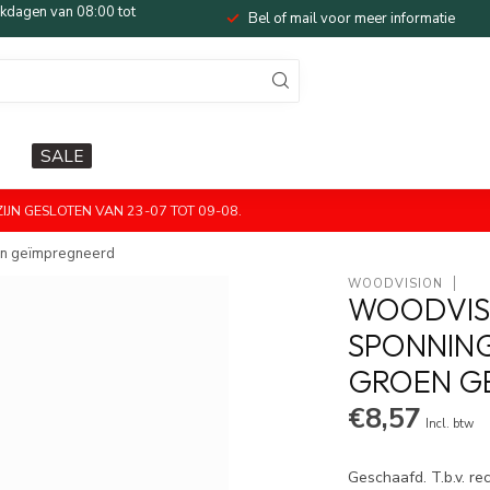
dagen van 08:00 tot
Bel of mail voor meer informatie
SALE
JN GESLOTEN VAN 23-07 TOT 09-08.
oen geïmpregneerd
WOODVISION
WOODVIS
SPONNING
GROEN G
€8,57
Incl. btw
Geschaafd. T.b.v. r