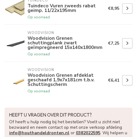
TUINDECO 
Tuindeco Vuren zweeds rabat
€8,95
geimp. 11/22x195mm
Op voorraad
WOODVISION
Woodvision Grenen
schuttingplank zwart
€7,25
geïmpregneerd 15x140x1800mm
Op voorraad
WOODVISION
Woodvision Grenen afdeklat
geschaafd 1.9x7x181cm t.b.v.
€6,41
Schuttingscherm
Op voorraad
HEEFT U VRAGEN OVER DIT PRODUCT?
Of heeft u hulp nodig bij het bestellen? Voelt u zicht niet
bezwaard en neem contact op met onze verkoop afdeling
info@houthandeldronten.nl
or
0382022595
. Wij helpen u