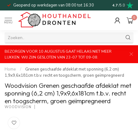
Geopend op werkdagen van 08:00 tot 16:30
Bel of mail v
4.7
/5.0
0
MENU
BEZORGEN VOOR 10 AUGUSTUS GAAT HELAAS NIET MEER
LUKKEN. WIJ ZIJN GESLOTEN VAN 23-07 TOT 09-08.
Home
/
Grenen geschaafde afdeklat met sponning (6,2 cm)
1,9x9,6x181cm t.b.v. recht en toogscherm, groen geïmpregneerd
Woodvision Grenen geschaafde afdeklat met
sponning (6,2 cm) 1,9x9,6x181cm t.b.v. recht
en toogscherm, groen geïmpregneerd
WOODVISION