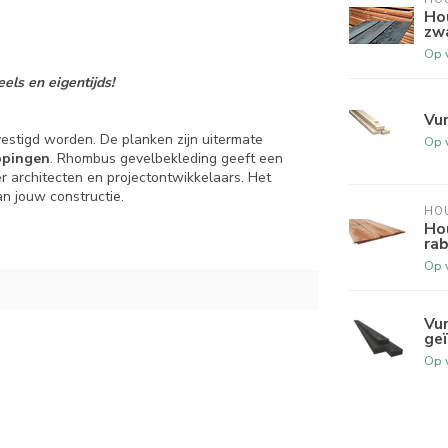
Ho
zw
Op 
els en eigentijds!
Vu
estigd worden. De planken zijn uitermate
Op 
ppingen
. Rhombus gevelbekleding geeft een
r architecten en projectontwikkelaars. Het
an jouw constructie.
HO
Ho
ra
Op 
Vu
ge
Op 