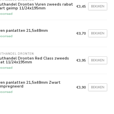
uthandel Dronten Vuren zweeds rabat
€3,45
BEKIJKEN
art geimp 11/24x195mm
voorraad
ren panlatten 21,5x48mm
€0,70
BEKIJKEN
voorraad
UTHANDEL DRONTEN
uthandel Dronten Red Class zweeds
€3,95
BEKIJKEN
bat 11/24x195mm
voorraad
ren panlatten 21,5x48mm Zwart
ïmpregneerd
€3,90
BEKIJKEN
voorraad