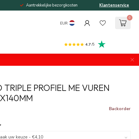
Aantrekkelijke bezorgkosten
Klantenservice
0
EUR
4.7
/5
 TRIPLE PROFIEL ME VUREN
2X140MM
Backorder
*