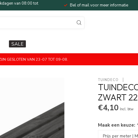
dagen van 08:00 tot
Bel of mail voor meer informatie
SALE
JN GESLOTEN VAN 23-07 TOT 09-08.
TUINDECO 
TUINDECO
ZWART 2
€4,10
Incl. btw
Maak een keuze: