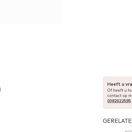
Heeft u vr
M
Of heeft u hu
contact op m
0382022595
GERELATE
HO