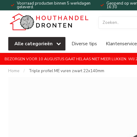
Voorraad producten binnen 5 werkdagen
Geopend op werk
geleverd.
16:30
Alle categorieën
Diverse tips
Klantenservice
BEZORGEN VOOR 10 AUGUSTUS GAAT HELAAS NIET MEER LUKKEN. WIJ ZI
Home
/
Triple profiel ME vuren zwart 22x140mm