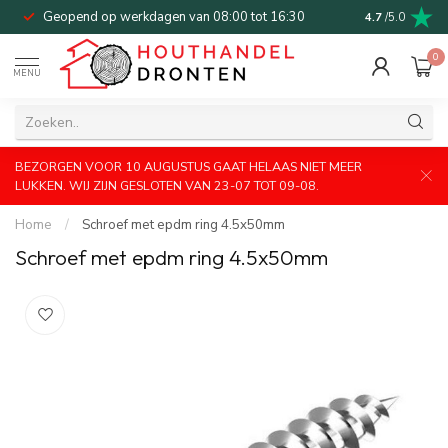
Geopend op werkdagen van 08:00 tot 16:30
Bel of mail v
4.7
/5.0
0
MENU
BEZORGEN VOOR 10 AUGUSTUS GAAT HELAAS NIET MEER
LUKKEN. WIJ ZIJN GESLOTEN VAN 23-07 TOT 09-08.
Home
/
Schroef met epdm ring 4.5x50mm
Schroef met epdm ring 4.5x50mm