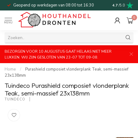
Geopend op werkdagen van 08:00 tot 16:30
Bel of mail v
4.7
/5.0
0
MENU
BEZORGEN VOOR 10 AUGUSTUS GAAT HELAAS NIET MEER
LUKKEN. WIJ ZIJN GESLOTEN VAN 23-07 TOT 09-08.
Home
/
Purashield composiet vlonderplank Teak, semi-massief
23x138mm
Tuindeco Purashield composiet vlonderplank
Teak, semi-massief 23x138mm
TUINDECO 