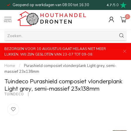
Geopend op werkdagen van 08:00 tot 16:30
Bel of mail v
4.7
/5.0
0
MENU
BEZORGEN VOOR 10 AUGUSTUS GAAT HELAAS NIET MEER
LUKKEN. WIJ ZIJN GESLOTEN VAN 23-07 TOT 09-08.
Home
/
Purashield composiet vlonderplank Light grey, semi-
massief 23x138mm
Tuindeco Purashield composiet vlonderplank
Light grey, semi-massief 23x138mm
TUINDECO 