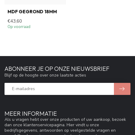
MDF GEGROND 18MM
€43,60
Op voorraad
ABONNEER JE OP ONZE NIEUWSBRIEF
Blijf op de hoogte over onze laatste acties
MEER INFORMATIE
Als u vragen hebt over onze producten of uw aankoop, bezoek
dan onze klantenservicepagina. Hier vindt u onze
bedrijfsgegevens, antwoorden op veelgestelde vragen en