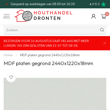
Geopend op werkdagen van 08:00 tot 16:30
Bel of mail v
4.7
/5.0
0
MENU
BEZORGEN VOOR 10 AUGUSTUS GAAT HELAAS NIET MEER
LUKKEN. WIJ ZIJN GESLOTEN VAN 23-07 TOT 09-08.
Home
/
MDF platen gegrond 2440x1220x18mm
MDF platen gegrond 2440x1220x18mm