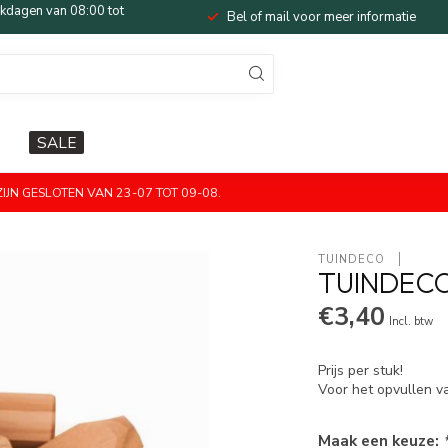
dagen van 08:00 tot
Bel of mail voor meer informatie
SALE
JN GESLOTEN VAN 23-07 TOT 09-08.
TUINDECO 
TUINDEC
€3,40
Incl. btw
Prijs per stuk!
Voor het opvullen v
Maak een keuze: