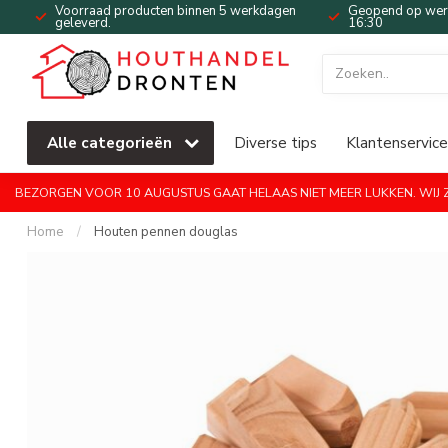
Voorraad producten binnen 5 werkdagen
Geopend op werk
geleverd.
16:30
Alle categorieën
Diverse tips
Klantenservice
BEZORGEN VOOR 10 AUGUSTUS GAAT HELAAS NIET MEER LUKKEN. WIJ ZI
Home
/
Houten pennen douglas