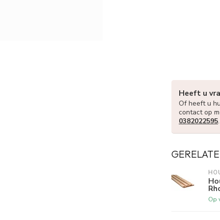
Heeft u vr
Of heeft u hu
contact op m
0382022595
GERELATE
HO
Ho
Rh
Op 