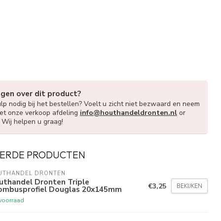
agen over dit product?
lp nodig bij het bestellen? Voelt u zicht niet bezwaard en neem
et onze verkoop afdeling
info@houthandeldronten.nl
or
. Wij helpen u graag!
ERDE PRODUCTEN
UTHANDEL DRONTEN
uthandel Dronten Triple
€3,25
BEKIJKEN
ombusprofiel Douglas 20x145mm
voorraad