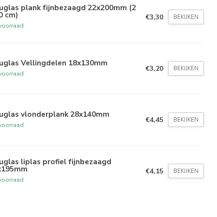
uglas plank fijnbezaagd 22x200mm (2
0 cm)
€3,30
BEKIJKEN
voorraad
uglas Vellingdelen 18x130mm
€3,20
BEKIJKEN
voorraad
uglas vlonderplank 28x140mm
€4,45
BEKIJKEN
voorraad
glas liplas profiel fijnbezaagd
x195mm
€4,15
BEKIJKEN
voorraad