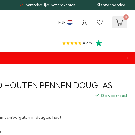
Aantrekkelijke bezorgkosten
Klantenservice
0
EUR
4.7
/5
O HOUTEN PENNEN DOUGLAS
Op voorraad
an schroefgaten in douglas hout
*