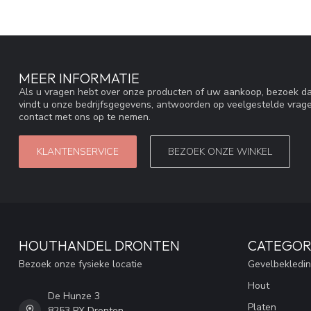
MEER INFORMATIE
Als u vragen hebt over onze producten of uw aankoop, bezoek da
vindt u onze bedrijfsgegevens, antwoorden op veelgestelde vrag
contact met ons op te nemen.
KLANTENSERVICE
BEZOEK ONZE WINKEL
HOUTHANDEL DRONTEN
CATEGOR
Bezoek onze fysieke locatie
Gevelbekledi
Hout
De Hunze 3
Platen
8253 PX Dronten