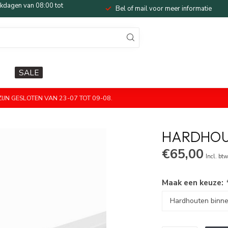
dagen van 08:00 tot
Bel of mail voor meer informatie
SALE
JN GESLOTEN VAN 23-07 TOT 09-08.
HARDHOUT
€65,00
Incl. bt
Maak een keuze: