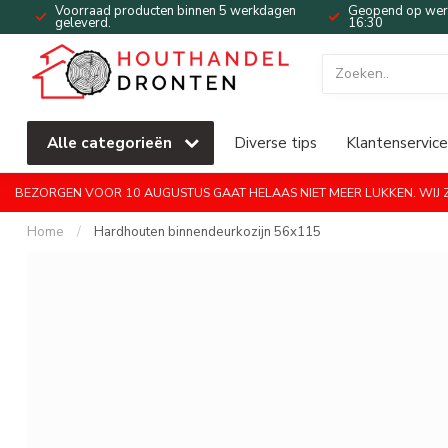
Voorraad producten binnen 5 werkdagen
Geopend op werk
geleverd.
16:30
Alle categorieën
Diverse tips
Klantenservice
BEZORGEN VOOR 10 AUGUSTUS GAAT HELAAS NIET MEER LUKKEN. WIJ ZI
Home
/
Hardhouten binnendeurkozijn 56x115