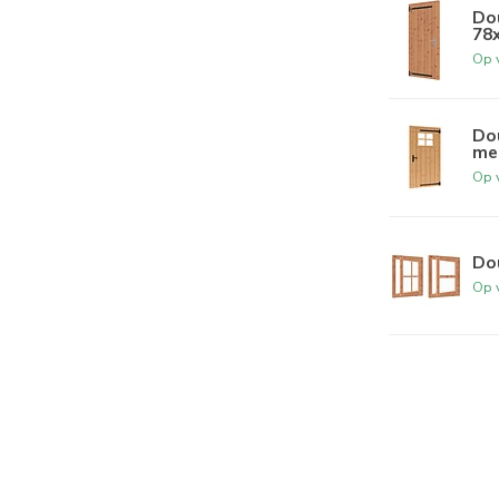
Do
78
Op 
Do
me
Op 
Do
Op 