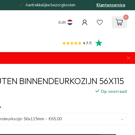
Aantrekkelijke bezorgkosten
Klantenservice
0
EUR
4.7
/5
EN BINNENDEURKOZIJN 56X115
Op voorraad
w
*