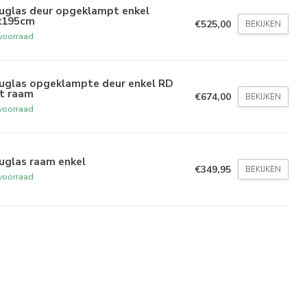
uglas deur opgeklampt enkel
x195cm
€525,00
BEKIJKEN
voorraad
uglas opgeklampte deur enkel RD
t raam
€674,00
BEKIJKEN
voorraad
uglas raam enkel
€349,95
BEKIJKEN
voorraad