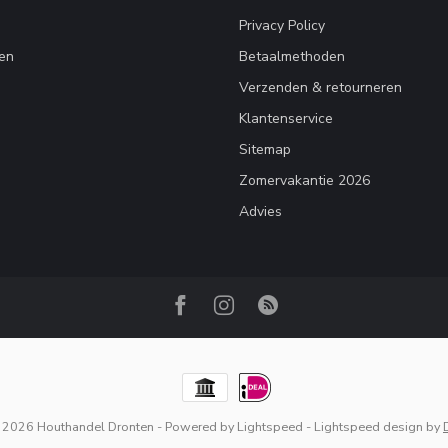
Privacy Policy
en
Betaalmethoden
Verzenden & retourneren
Klantenservice
Sitemap
Zomervakantie 2026
Advies
 2026 Houthandel Dronten
- Powered by
Lightspeed
-
Lightspeed design
by