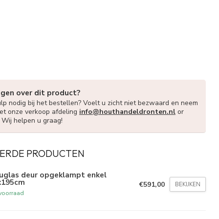
agen over dit product?
lp nodig bij het bestellen? Voelt u zicht niet bezwaard en neem
et onze verkoop afdeling
info@houthandeldronten.nl
or
. Wij helpen u graag!
ERDE PRODUCTEN
uglas deur opgeklampt enkel
x195cm
€591,00
BEKIJKEN
voorraad