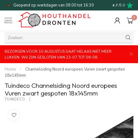
Geopend op werkdagen van 08:00 tot 16:30
Bel of mail v
4.7
/5.0
0
MENU
BEZORGEN VOOR 10 AUGUSTUS GAAT HELAAS NIET MEER
LUKKEN. WIJ ZIJN GESLOTEN VAN 23-07 TOT 09-08.
Home
/
Channelsiding Noord europees Vuren zwart gespoten
18x145mm
Tuindeco Channelsiding Noord europees
Vuren zwart gespoten 18x145mm
TUINDECO 