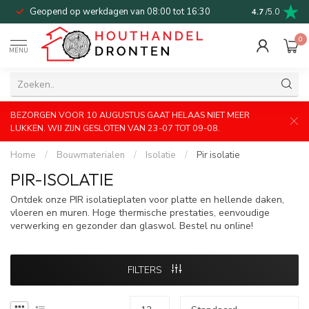
Geopend op werkdagen van 08:00 tot 16:30
Bel of mail v
4.7
/5.0
0
MENU
BEZORGEN VOOR 10 AUGUSTUS GAAT HELAAS NIET MEER
LUKKEN. WIJ ZIJN GESLOTEN VAN 23-07 TOT 09-08.
Home
/
Bouwmaterialen
/
Isolatie
/
Pir isolatie
PIR-ISOLATIE
Ontdek onze PIR isolatieplaten voor platte en hellende daken,
vloeren en muren. Hoge thermische prestaties, eenvoudige
verwerking en gezonder dan glaswol. Bestel nu online!
FILTERS