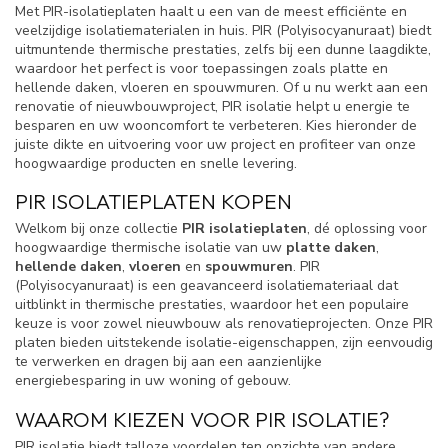
Met PIR-isolatieplaten haalt u een van de meest efficiënte en
veelzijdige isolatiematerialen in huis. PIR (Polyisocyanuraat) biedt
uitmuntende thermische prestaties, zelfs bij een dunne laagdikte,
waardoor het perfect is voor toepassingen zoals platte en
hellende daken, vloeren en spouwmuren. Of u nu werkt aan een
renovatie of nieuwbouwproject, PIR isolatie helpt u energie te
besparen en uw wooncomfort te verbeteren. Kies hieronder de
juiste dikte en uitvoering voor uw project en profiteer van onze
hoogwaardige producten en snelle levering.
PIR ISOLATIEPLATEN KOPEN
Welkom bij onze collectie
PIR isolatieplaten
, dé oplossing voor
hoogwaardige thermische isolatie van uw
platte daken
,
hellende daken
,
vloeren
en
spouwmuren
. PIR
(Polyisocyanuraat) is een geavanceerd isolatiemateriaal dat
uitblinkt in thermische prestaties, waardoor het een populaire
keuze is voor zowel nieuwbouw als renovatieprojecten. Onze PIR
platen bieden uitstekende isolatie-eigenschappen, zijn eenvoudig
te verwerken en dragen bij aan een aanzienlijke
energiebesparing in uw woning of gebouw.
WAAROM KIEZEN VOOR PIR ISOLATIE?
PIR isolatie biedt talloze voordelen ten opzichte van andere