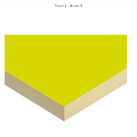
Toon
1
-
9
van 9