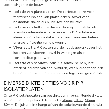
PIR isolatie is veelzijdig en geschikt voor verschillende
toepassingen in de bouw:
Isolatie van platte daken
: De perfecte keuze voor
thermische isolatie van platte daken, zowel voor
bestaande daken als bij nieuwe constructies.
Isolatie van hellende daken
: Dankzij de uitstekende
warmte-isolerende eigenschappen is PIR isolatie ook
ideaal voor hellende daken, wat zorgt voor een betere
energie-efficiëntie van uw woning.
Vloerisolatie
: PIR platen worden vaak gebruikt voor het
isoleren van vloeren, zowel in woningen als in
commerciële gebouwen.
Isolatie van spouwmuren
: PIR isolatie helpt bij het
efficiënt isoleren van spouwmuren, wat bijdraagt aan een
betere thermische prestatie en een lager energieverbruik.
DIVERSE DIKTE OPTIES VOOR PIR
ISOLATIEPLATEN
Onze PIR isolatieplaten zijn beschikbaar in verschillende diktes,
waaronder de populaire
PIR isolatie
20mm
,
30mm
,
50mm
, en
80mm
. De juiste dikte hangt af van de isolatiewaarde die u wilt