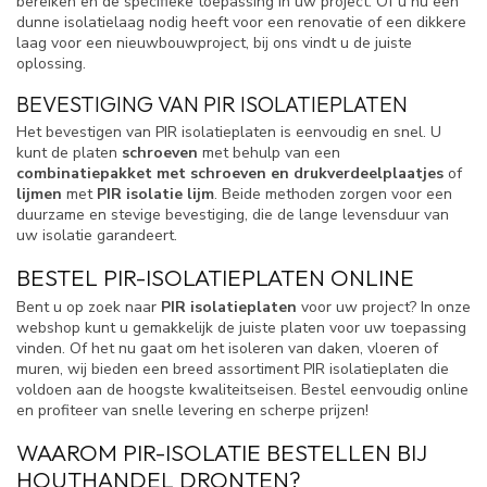
bereiken en de specifieke toepassing in uw project. Of u nu een
dunne isolatielaag nodig heeft voor een renovatie of een dikkere
laag voor een nieuwbouwproject, bij ons vindt u de juiste
oplossing.
BEVESTIGING VAN PIR ISOLATIEPLATEN
Het bevestigen van PIR isolatieplaten is eenvoudig en snel. U
kunt de platen
schroeven
met behulp van een
combinatiepakket met schroeven en drukverdeelplaatjes
of
lijmen
met
PIR isolatie lijm
. Beide methoden zorgen voor een
duurzame en stevige bevestiging, die de lange levensduur van
uw isolatie garandeert.
BESTEL PIR-ISOLATIEPLATEN ONLINE
Bent u op zoek naar
PIR isolatieplaten
voor uw project? In onze
webshop kunt u gemakkelijk de juiste platen voor uw toepassing
vinden. Of het nu gaat om het isoleren van daken, vloeren of
muren, wij bieden een breed assortiment PIR isolatieplaten die
voldoen aan de hoogste kwaliteitseisen. Bestel eenvoudig online
en profiteer van snelle levering en scherpe prijzen!
WAAROM PIR-ISOLATIE BESTELLEN BIJ
HOUTHANDEL DRONTEN?