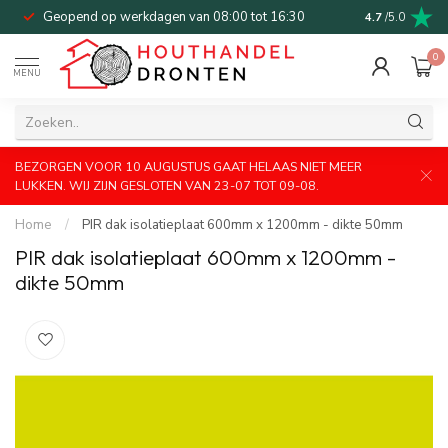
Geopend op werkdagen van 08:00 tot 16:30
Bel of mail v
4.7
/5.0
0
MENU
BEZORGEN VOOR 10 AUGUSTUS GAAT HELAAS NIET MEER
LUKKEN. WIJ ZIJN GESLOTEN VAN 23-07 TOT 09-08.
Home
/
PIR dak isolatieplaat 600mm x 1200mm - dikte 50mm
PIR dak isolatieplaat 600mm x 1200mm -
dikte 50mm