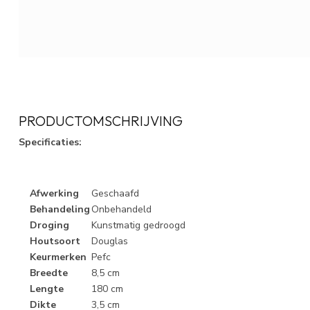
PRODUCTOMSCHRIJVING
Specificaties:
Afwerking
Geschaafd
Behandeling
Onbehandeld
Droging
Kunstmatig gedroogd
Houtsoort
Douglas
Keurmerken
Pefc
Breedte
8,5 cm
Lengte
180 cm
Dikte
3,5 cm