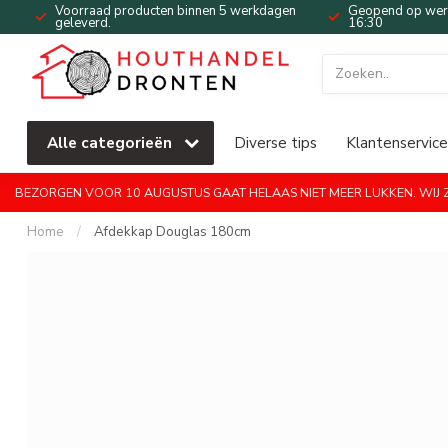
Voorraad producten binnen 5 werkdagen
Geopend op werk
geleverd.
16:30
Alle categorieën
Diverse tips
Klantenservice
BEZORGEN VOOR 10 AUGUSTUS GAAT HELAAS NIET MEER LUKKEN. WIJ ZI
Home
/
Afdekkap Douglas 180cm