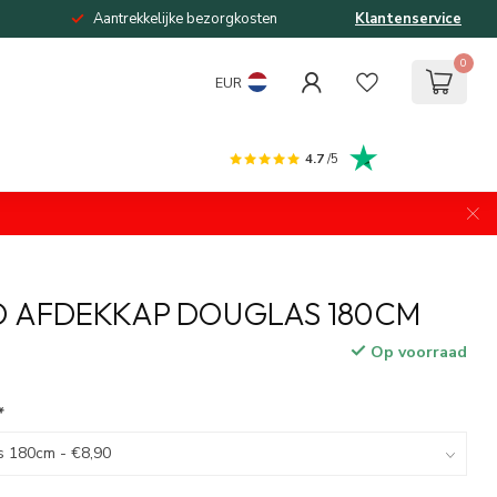
Aantrekkelijke bezorgkosten
Klantenservice
0
EUR
4.7
/5
O AFDEKKAP DOUGLAS 180CM
Op voorraad
*