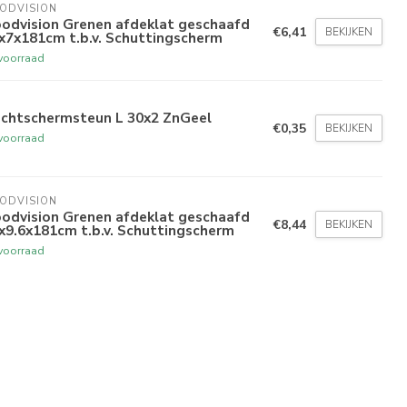
ODVISION
odvision Grenen afdeklat geschaafd
€6,41
BEKIJKEN
x7x181cm t.b.v. Schuttingscherm
voorraad
echtschermsteun L 30x2 ZnGeel
€0,35
BEKIJKEN
voorraad
ODVISION
odvision Grenen afdeklat geschaafd
€8,44
BEKIJKEN
x9.6x181cm t.b.v. Schuttingscherm
voorraad