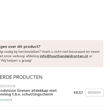
agen over dit product?
lp nodig bij het bestellen? Voelt u zicht niet bezwaard en neem
et onze verkoop afdeling
info@houthandeldronten.nl
or
. Wij helpen u graag!
ERDE PRODUCTEN
ODVISION
odvision Grenen afdekkap met
€8,57
BEKIJKEN
nning t.b.v. schuttingscherm
voorraad