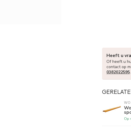
Heeft u vr
Of heeft u hu
contact op m
0382022595
GERELATE
WO
Wo
spo
Op 