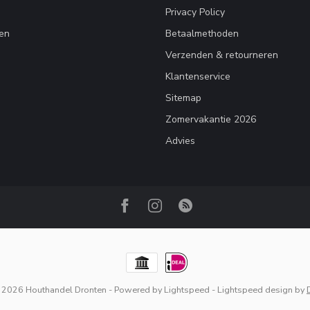
Privacy Policy
en
Betaalmethoden
Verzenden & retourneren
Klantenservice
Sitemap
Zomervakantie 2026
Advies
 2026 Houthandel Dronten
- Powered by
Lightspeed
-
Lightspeed design
by