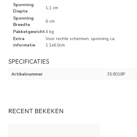
Sponning
1,1 cm
Diepte
Sponning
6 cm
Breedte
Pakketgewicht
4 kg
Extra
Voor rechte schermen, sponning ca.
informatie
1.1x6.0cm
SPECIFICATIES
Artikelnummer
35.8018P
RECENT BEKEKEN