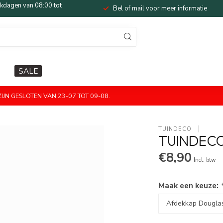
dagen van 08:00 tot
Bel of mail voor meer informatie
SALE
JN GESLOTEN VAN 23-07 TOT 09-08.
TUINDECO 
TUINDEC
€8,90
Incl. btw
Maak een keuze: