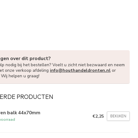
agen over dit product?
lp nodig bij het bestellen? Voelt u zicht niet bezwaard en neem
et onze verkoop afdeling
info@houthandeldronten.nl
or
. Wij helpen u graag!
ERDE PRODUCTEN
ren balk 44x70mm
€2,25
BEKIJKEN
voorraad