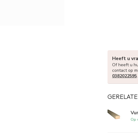
Heeft u vr
Of heeft u hu
contact op m
0382022595
GERELATE
Vu
Op 