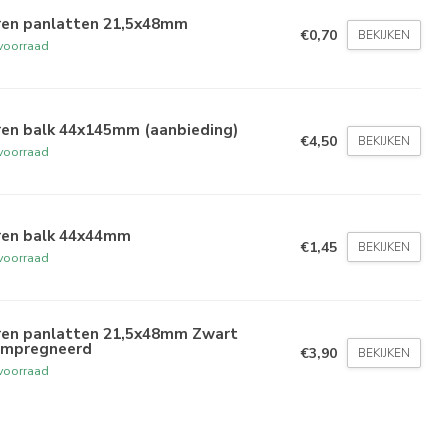
ren panlatten 21,5x48mm
€0,70
BEKIJKEN
voorraad
ren balk 44x145mm (aanbieding)
€4,50
BEKIJKEN
voorraad
ren balk 44x44mm
€1,45
BEKIJKEN
voorraad
ren panlatten 21,5x48mm Zwart
ïmpregneerd
€3,90
BEKIJKEN
voorraad