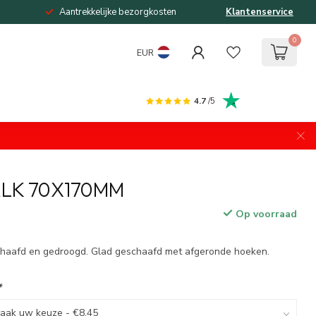
Aantrekkelijke bezorgkosten
Klantenservice
0
EUR
4.7
/5
LK 70X170MM
Op voorraad
chaafd en gedroogd. Glad geschaafd met afgeronde hoeken.
*