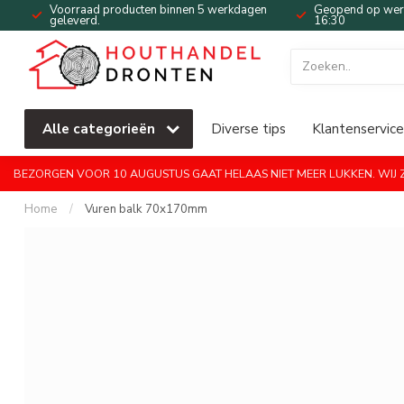
Voorraad producten binnen 5 werkdagen
Geopend op werk
geleverd.
16:30
Alle categorieën
Diverse tips
Klantenservice
BEZORGEN VOOR 10 AUGUSTUS GAAT HELAAS NIET MEER LUKKEN. WIJ ZI
Home
/
Vuren balk 70x170mm