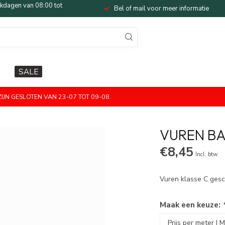
dagen van 08:00 tot
Bel of mail voor meer informatie
SALE
JN GESLOTEN VAN 23-07 TOT 09-08.
VUREN BA
€8,45
Incl. btw
Vuren klasse C ges
Maak een keuze: