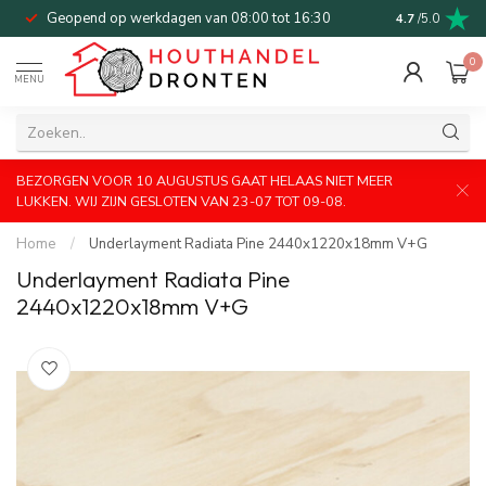
Geopend op werkdagen van 08:00 tot 16:30
Bel of mail v
4.7
/5.0
0
MENU
BEZORGEN VOOR 10 AUGUSTUS GAAT HELAAS NIET MEER
LUKKEN. WIJ ZIJN GESLOTEN VAN 23-07 TOT 09-08.
Home
/
Underlayment Radiata Pine 2440x1220x18mm V+G
Underlayment Radiata Pine
2440x1220x18mm V+G