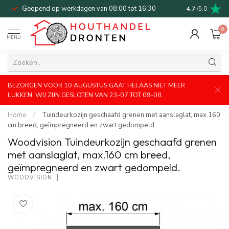
Geopend op werkdagen van 08:00 tot 16:30
Bel of mail v
4.7
/5.0
0
MENU
BEZORGEN VOOR 10 AUGUSTUS GAAT HELAAS NIET MEER
LUKKEN. WIJ ZIJN GESLOTEN VAN 23-07 TOT 09-08.
Home
/
Tuindeurkozijn geschaafd grenen met aanslaglat, max.160
cm breed, geïmpregneerd en zwart gedompeld.
Woodvision Tuindeurkozijn geschaafd grenen
met aanslaglat, max.160 cm breed,
geïmpregneerd en zwart gedompeld.
WOODVISION