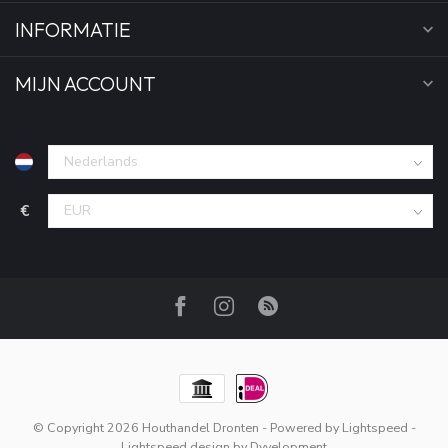
INFORMATIE
MIJN ACCOUNT
€
© Copyright 2026 Houthandel Dronten
- Powered by
Lightspeed
-
Lightspeed design
by
Dyvelopment