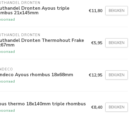
UTHANDEL DRONTEN
uthandel Dronten Ayous triple
€11,80
BEKIJKEN
ombus 21x145mm
voorraad
UTHANDEL DRONTEN
uthandel Dronten Thermohout Frake
€5,95
BEKIJKEN
x67mm
voorraad
NDECO 
indeco Ayous rhombus 18x68mm
€12,95
BEKIJKEN
voorraad
ous thermo 18x140mm triple rhombus
€8,40
BEKIJKEN
voorraad