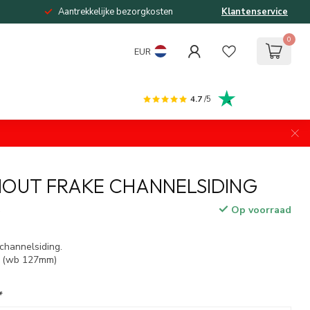
Aantrekkelijke bezorgkosten
Klantenservice
0
EUR
4.7
/5
OUT FRAKE CHANNELSIDING
Op voorraad
w
hannelsiding.
 (wb 127mm)
*