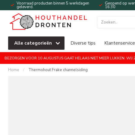
Voorraad producten binnen 5 werkdagen
Geopend op werk
geleverd.
16:30
Alle categorieën
Diverse tips
Klantenservice
BEZORGEN VOOR 10 AUGUSTUS GAAT HELAAS NIET MEER LUKKEN. WIJ ZI
Home
/
Thermohout Frake channelsiding