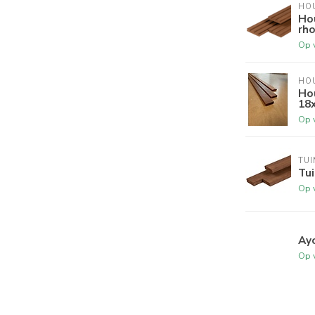
HO
Ho
rh
Op 
HO
Ho
18
Op 
TUI
Tu
Op 
Ay
Op 