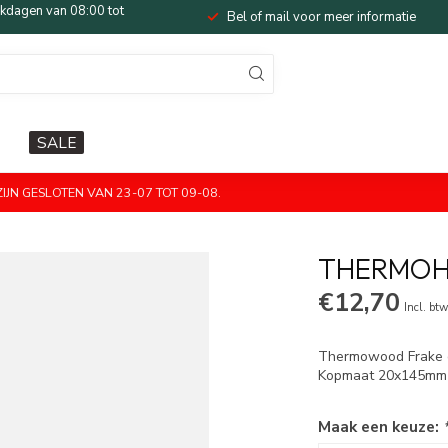
dagen van 08:00 tot
Bel of mail voor meer informatie
SALE
JN GESLOTEN VAN 23-07 TOT 09-08.
THERMOH
€12,70
Incl. bt
Thermowood Frake c
Kopmaat 20x145mm
Maak een keuze: