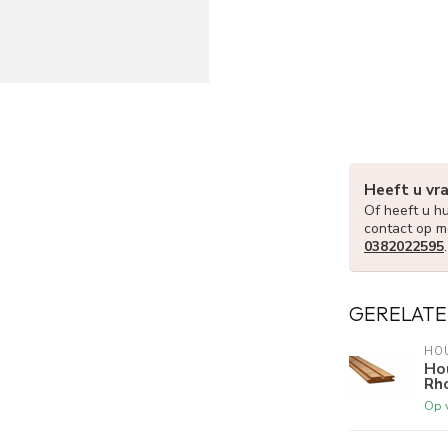
Heeft u vr
Of heeft u hu
contact op m
0382022595
GERELATE
HO
Ho
Rh
Op 