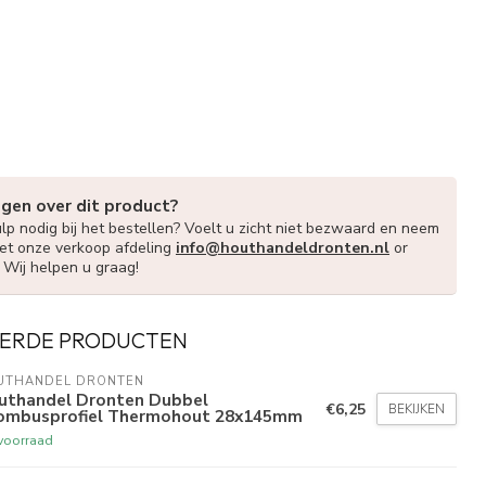
agen over dit product?
lp nodig bij het bestellen? Voelt u zicht niet bezwaard en neem
et onze verkoop afdeling
info@houthandeldronten.nl
or
. Wij helpen u graag!
ERDE PRODUCTEN
UTHANDEL DRONTEN
uthandel Dronten Dubbel
€6,25
BEKIJKEN
ombusprofiel Thermohout 28x145mm
voorraad