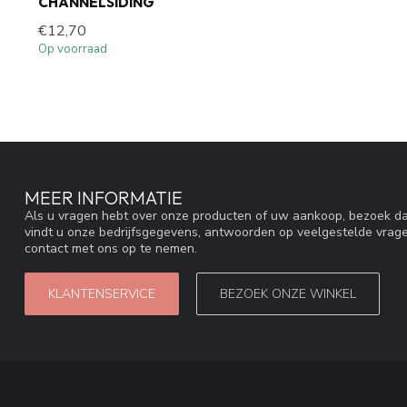
CHANNELSIDING
€12,70
Op voorraad
MEER INFORMATIE
Als u vragen hebt over onze producten of uw aankoop, bezoek da
vindt u onze bedrijfsgegevens, antwoorden op veelgestelde vrag
contact met ons op te nemen.
KLANTENSERVICE
BEZOEK ONZE WINKEL