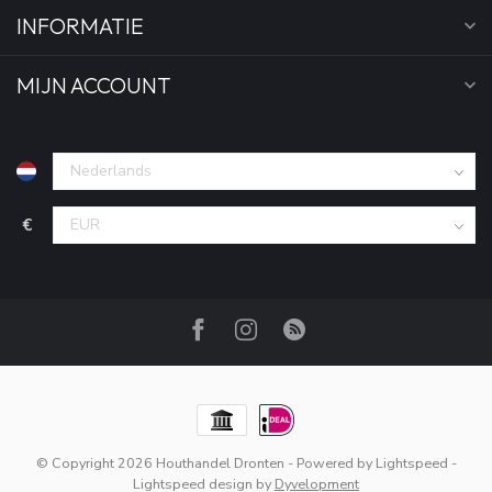
INFORMATIE
MIJN ACCOUNT
€
© Copyright 2026 Houthandel Dronten
- Powered by
Lightspeed
-
Lightspeed design
by
Dyvelopment