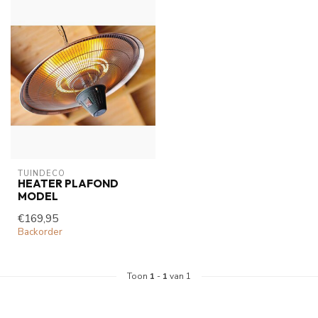
TUINDECO 
HEATER PLAFOND
MODEL
€169,95
Backorder
Toon
1
-
1
van 1