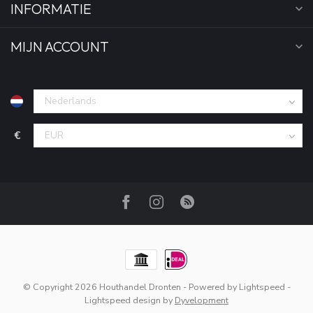
INFORMATIE
MIJN ACCOUNT
€
© Copyright 2026 Houthandel Dronten
- Powered by
Lightspeed
-
Lightspeed design
by
Dyvelopment