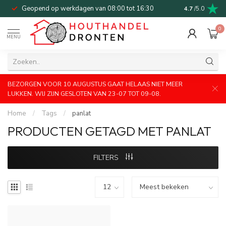
Geopend op werkdagen van 08:00 tot 16:30
Bel of mail v
4.7
/5.0
0
MENU
BEZORGEN VOOR 10 AUGUSTUS GAAT HELAAS NIET MEER
LUKKEN. WIJ ZIJN GESLOTEN VAN 23-07 TOT 09-08.
Home
/
Tags
/
panlat
PRODUCTEN GETAGD MET PANLAT
FILTERS