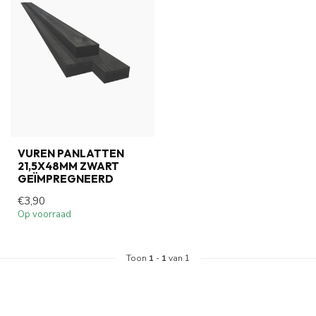
VUREN PANLATTEN
21,5X48MM ZWART
GEÏMPREGNEERD
€3,90
Op voorraad
Toon
1
-
1
van 1